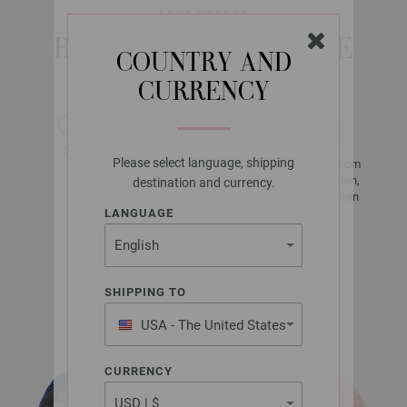
LANA GROSSA
BINGO UNI/MELANGE
COUNTRY AND
CURRENCY
ca. 80 m
50 g
per 50 g
Please select language, shipping
10 x 10 cm
4,5 - 5,5
23 Toeren,
destination and currency.
16 Steken
LANGUAGE
Maat 38 - 40
ca. 550 - 600
SHIPPING TO
g
USA - The United States
of America
CURRENCY