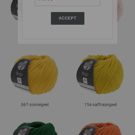
ACCEPT
014-marine
064-rose
067-zonnegeel
154-saffraangeel