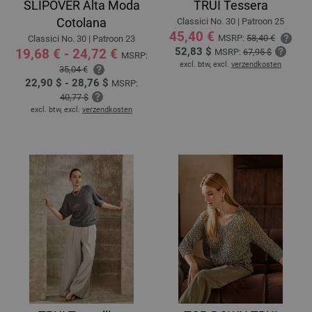
SLIPOVER Alta Moda
TRUI Tessera
Cotolana
Classici No. 30 | Patroon 25
45,40 €
MSRP:
58,40 €
Classici No. 30 | Patroon 23
52,83 $
19,68 € - 24,72 €
MSRP:
67,95 $
MSRP:
excl. btw, excl.
verzendkosten
35,04 €
22,90 $ - 28,76 $
MSRP:
40,77 $
excl. btw, excl.
verzendkosten