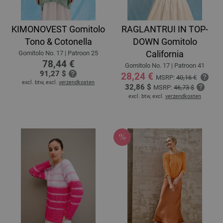
KIMONOVEST Gomitolo
RAGLANTRUI IN TOP-
Tono & Cotonella
DOWN Gomitolo
California
Gomitolo No. 17 | Patroon 25
78,44 €
Gomitolo No. 17 | Patroon 41
91,27 $
28,24 €
MSRP:
40,16 €
excl. btw, excl.
verzendkosten
32,86 $
MSRP:
46,73 $
excl. btw, excl.
verzendkosten