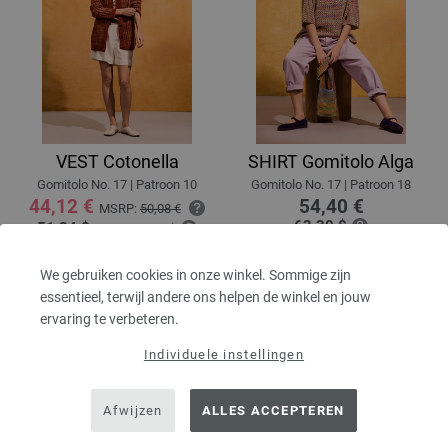
VEST Cotonella
SHIRT Gomitolo Alga
Gomitolo No. 17 | Patroon 10
Gomitolo No. 17 | Patroon 18
44,12 €
54,40 €
MSRP:
50,08 €
63,30 $
51,34 $
MSRP:
58,27 $
excl. btw, excl.
verzendkosten
excl. btw, excl.
verzendkosten
We gebruiken cookies in onze winkel. Sommige zijn
essentieel, terwijl andere ons helpen de winkel en jouw
ervaring te verbeteren.
Individuele instellingen
Afwijzen
ALLES ACCEPTEREN