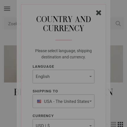
COUNTRY AND
CURRENCY
USD
Mijn account
Please select language, shipping
destination and currency.
LANGUAGE
BREI-/HAAKPAKKETTEN
SHIPPING TO
DAMES
USA - The United States
of America
CURRENCY
Weergave: