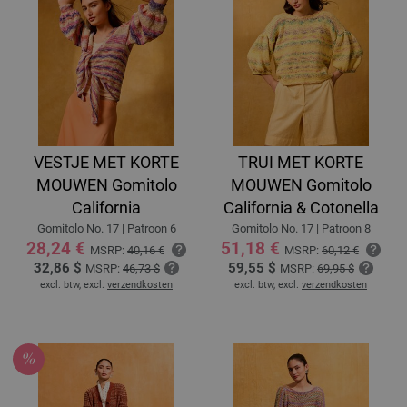
VESTJE MET KORTE
TRUI MET KORTE
MOUWEN Gomitolo
MOUWEN Gomitolo
California
California & Cotonella
Gomitolo No. 17 | Patroon 6
Gomitolo No. 17 | Patroon 8
28,24 €
51,18 €
MSRP:
40,16 €
MSRP:
60,12 €
32,86 $
59,55 $
MSRP:
46,73 $
MSRP:
69,95 $
excl. btw, excl.
verzendkosten
excl. btw, excl.
verzendkosten