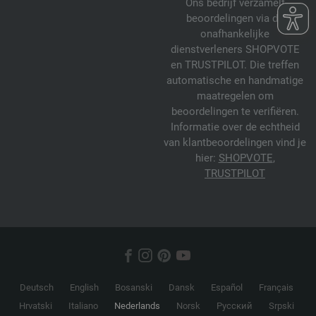
Ons bedrijf verzamelt
beoordelingen via de
onafhankelijke
dienstverleners SHOPVOTE
en TRUSTPILOT. Die treffen
automatische en handmatige
maatregelen om
beoordelingen te verifiëren.
Informatie over de echtheid
van klantbeoordelingen vind je
hier:
SHOPVOTE
,
TRUSTPILOT
Deutsch
English
Bosanski
Dansk
Español
Français
Hrvatski
Italiano
Nederlands
Norsk
Русский
Srpski