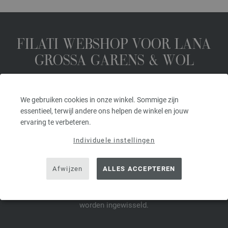
FILATI WEBSHOP VOOR LANA
GROSSA GARENS & WOL
We gebruiken cookies in onze winkel. Sommige zijn
ABONNEER JE NU OP DE NIEUWSBRIEF EN ONTVANG EEN
VOUCHER TER WAARDE VAN € 10.*
essentieel, terwijl andere ons helpen de winkel en jouw
ervaring te verbeteren.
*
Individuele instellingen
Voucher 14
Afwijzen
ALLES ACCEPTEREN
dagen
geldig. Minimale bestelwaarde na retour € 45,-. Voor de eerste
aanmelding. Per klant en bestelling kan maar één voucher
worden ingewisseld.