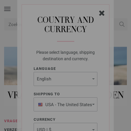
COUNTRY AND
CURRENCY
USD
Mijn account
Please select language, shipping
destination and currency.
LANGUAGE
VRAGEN EN ANTWOORDEN
SHIPPING TO
USA - The United States
of America
CURRENCY
VRAGEN EN ANTWOORDEN
VERZENDKOSTEN