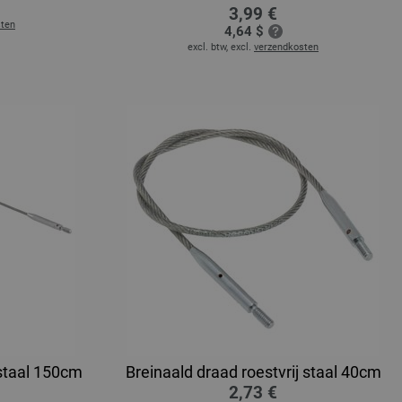
3,99 €
sten
4,64 $
excl. btw, excl.
verzendkosten
 staal 150cm
Breinaald draad roestvrij staal 40cm
2,73 €