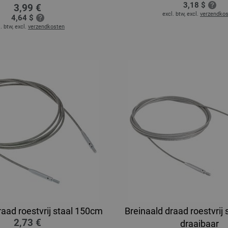
3,18 $
3,99 €
excl. btw, excl.
verzendko
4,64 $
. btw, excl.
verzendkosten
raad roestvrij staal 150cm
Breinaald draad roestvrij
2,73 €
draaibaar