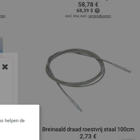
58,78 €
68,39 $
sten
excl. btw, excl.
verzendkosten
Y
ns helpen de
er punt
Breinaald draad roestvrij staal 100cm
2,73 €