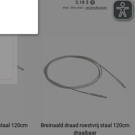
3,18 $
sten
excl. btw, excl.
verzendkosten
 staal 120cm
Breinaald draad roestvrij staal 120cm
draaibaar