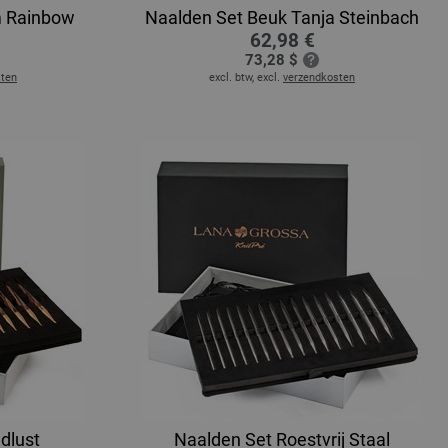
m Rainbow
Naalden Set Beuk Tanja Steinbach
62,98 €
73,28 $
sten
excl. btw, excl.
verzendkosten
dlust
Naalden Set Roestvrij Staal