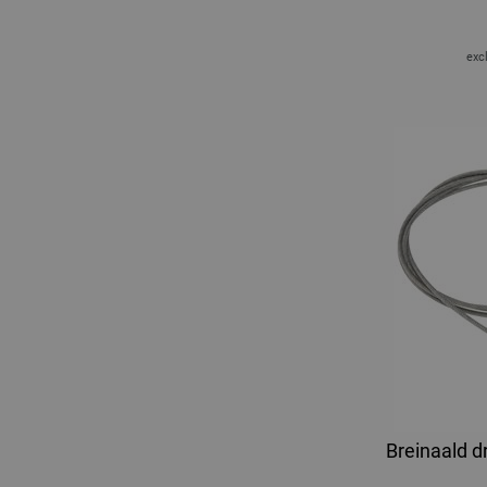
excl
Breinaald d