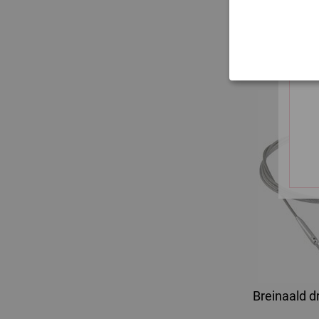
19,
22,
excl
Breinaald d