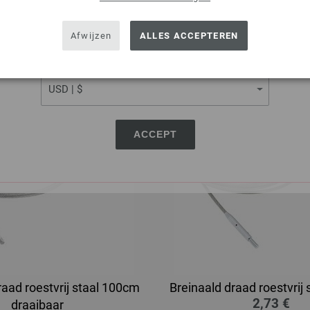
2,64 $
SHIPPING TO
29 €
MSRP:
25,17 €
excl. btw, excl.
verzendko
45 $
MSRP:
29,29 $
USA - The United States of America
Afwijzen
ALLES ACCEPTEREN
. btw, excl.
verzendkosten
CURRENCY
ACCEPT
raad roestvrij staal 100cm
Breinaald draad roestvrij
2,73 €
draaibaar