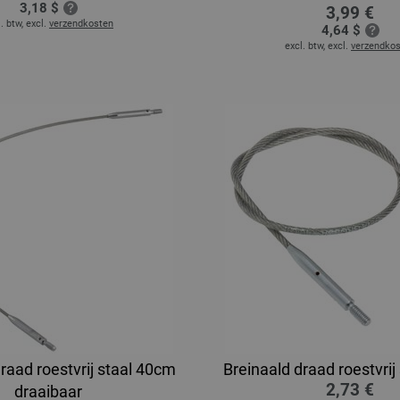
3,18 $
3,99 €
. btw, excl.
verzendkosten
4,64 $
excl. btw, excl.
verzendko
raad roestvrij staal 40cm
Breinaald draad roestvrij
2,73 €
draaibaar