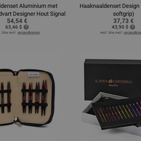
denset Aluminium met
Haaknaaldenset Design 
vart Designer Hout Signal
softgrip)
54,54 €
37,73 €
63,46 $
43,90 $
. btw, excl.
verzendkosten
excl. btw, excl.
verzendko