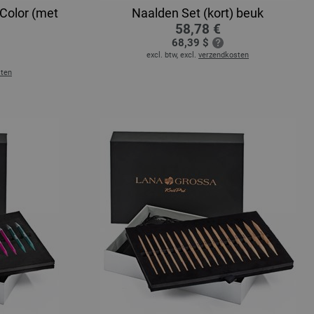
Color (met
Naalden Set (kort) beuk
58,78 €
68,39 $
excl. btw, excl.
verzendkosten
sten