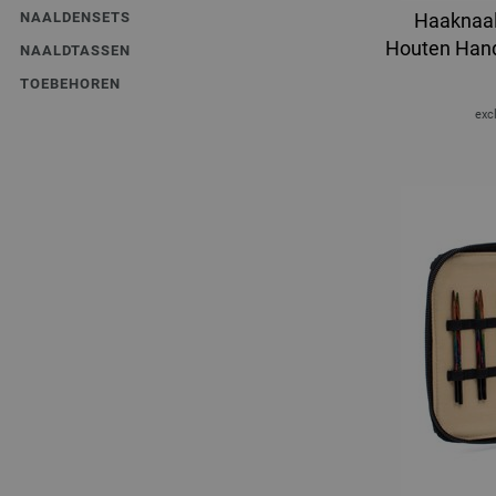
NAALDENSETS
Haaknaal
Houten Hand
NAALDTASSEN
TOEBEHOREN
excl