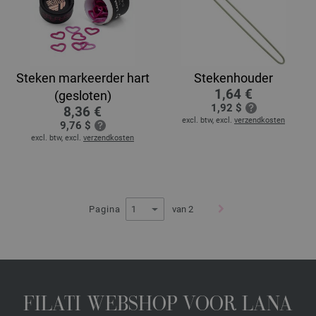
Steken markeerder hart
Stekenhouder
1,64 €
(gesloten)
1,92 $
8,36 €
excl. btw, excl.
verzendkosten
9,76 $
excl. btw, excl.
verzendkosten
Pagina
van 2
FILATI WEBSHOP VOOR LANA