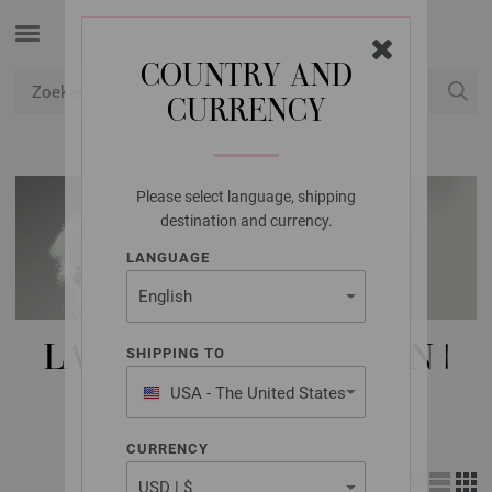
COUNTRY AND
CURRENCY
USD
Mijn account
Please select language, shipping
destination and currency.
LANGUAGE
LANA GROSSA NAALDEN |
SHIPPING TO
TOEBEHOREN
USA - The United States
of America
CURRENCY
Weergave: