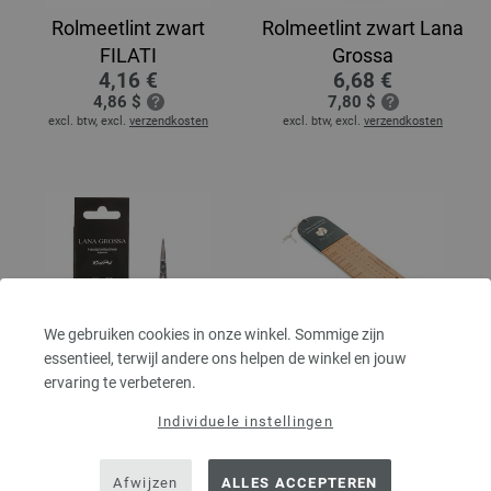
Rolmeetlint zwart
Rolmeetlint zwart Lana
FILATI
Grossa
4,16 €
6,68 €
4,86 $
7,80 $
excl. btw, excl.
verzendkosten
excl. btw, excl.
verzendkosten
We gebruiken cookies in onze winkel. Sommige zijn
essentieel, terwijl andere ons helpen de winkel en jouw
Schaar van roestvrij
Sokkenliniaal 4/6-
ervaring te verbeteren.
staal
voudig Tanja Steinbach
Individuele instellingen
5,84 €
16,39 €
6,82 $
19,14 $
excl. btw, excl.
verzendkosten
excl. btw, excl.
verzendkosten
Afwijzen
ALLES ACCEPTEREN