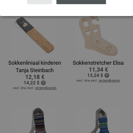
Sokkenliniaal kinderen
Sokkenstretcher Elisa
11,34 €
Tanja Steinbach
13,24 $
12,18 €
excl. btw, excl.
verzendkosten
14,22 $
excl. btw, excl.
verzendkosten