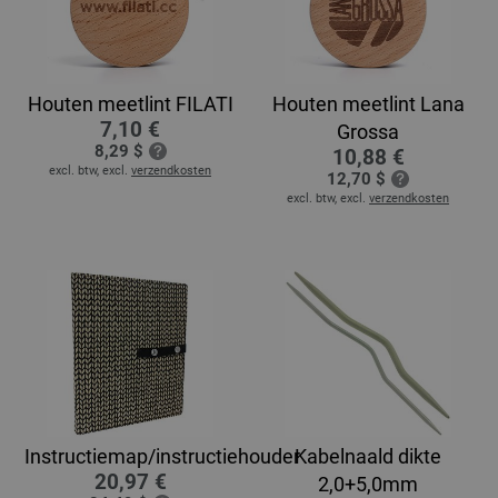
Houten meetlint FILATI
Houten meetlint Lana
7,10 €
Grossa
8,29 $
10,88 €
excl. btw, excl.
verzendkosten
12,70 $
excl. btw, excl.
verzendkosten
Instructiemap/instructiehouder
Kabelnaald dikte
20,97 €
2,0+5,0mm