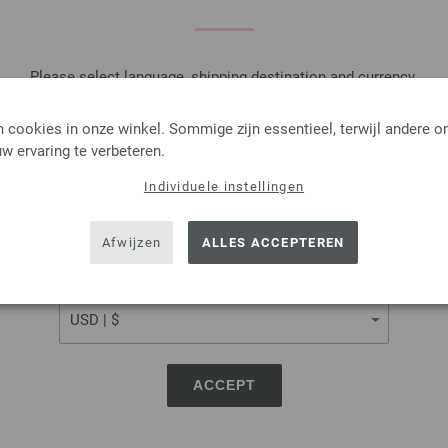
eierdooiergeel (kl 4), ijsblauw (
mm.
Naalden, knopen en accessoires zijn 
Please select language, shipping destination and currency.
Je ontvangt het breipatroon gratis p
LANGUAGE
exemplaar ontvangen.
 cookies in onze winkel. Sommige zijn essentieel, terwijl andere o
w ervaring te verbeteren.
Individuele instellingen
SHIPPING TO
Haaknaald met Softgrip/A
USA - The United States of America
Afwijzen
ALLES ACCEPTEREN
Haaknaald met softgrip/alumi
CURRENCY
2,73 €
3,19 $
excl. btw, excl.
verzendk
AANTAL
ACCEPT
IN M