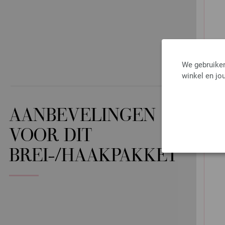
We gebruiken
winkel en jou
AANBEVELINGEN
VOOR DIT
BREI-/HAAKPAKKET