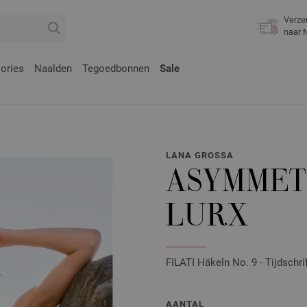
Verze
naar 
ories
Naalden
Tegoedbonnen
Sale
LANA GROSSA
ASYMMETR
LURX
FILATI Häkeln No. 9 - Tijdschri
AANTAL