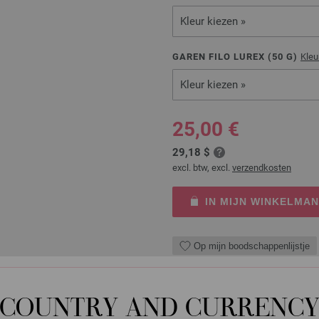
Kleur kiezen »
GAREN FILO LUREX (
50
G)
Kleu
Kleur kiezen »
25,00 €
29,18 $
excl. btw, excl.
verzendkosten
IN MIJN WINKELMA
Op mijn boodschappenlijstje
JE HEBT NODIG
COUNTRY AND CURRENC
Lana Grossa-garen ‘Filo Lurex’ 