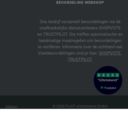
BEOORDELING WEBSHOP
Ons bedrijf verzamelt beoordelingen via de
onafhankelijke dienstverleners SHOPVOTE
en TRUSTPILOT. Die treffen automatische en
handmatige maatregelen om beoordelingen
te verifiëren. Informatie over de echtheid van
klantbeoordelingen vind je hier:
SHOPVOTE
,
TRUSTPILOT
© 2026 FILATI eCommerce GmbH
Italiano