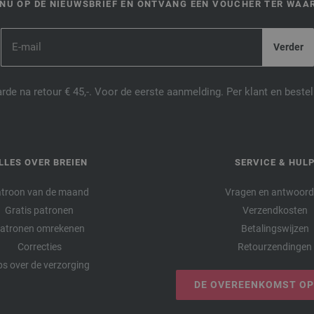
NU OP DE NIEUWSBRIEF EN ONTVANG EEN VOUCHER TER WAAR
de na retour € 45,-. Voor de eerste aanmelding. Per klant en best
LLES OVER BREIEN
SERVICE & HUL
troon van de maand
Vragen en antwoor
Gratis patronen
Verzendkosten
atronen omrekenen
Betalingswijzen
Correcties
Retourzendingen
ps over de verzorging
DE OVEREENKOMST O