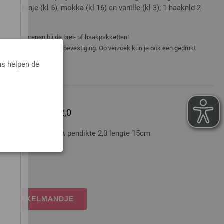
kl 9), oranje (kl 5), mokka (kl 16) en vanille (kl 3); 1 haaknld 2
niet inbegrepen bij de brei- of haakpakketten!
er e-mail met je verzendbevestiging. Op verzoek kun je ook een gedrukt
ns helpen de
lumnium dikte 2,0
nium LANA GROSSA pendikte 2,0 lengte 15cm
osten
IJN WINKELMANDJE