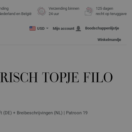
nding
Verzending binnen
125 dagen
Nederland en België
24 uur
recht op teruggave
Boodschappenlijstje
USD
Mijn account
Winkelmandje
ISCH TOPJE FILO
ft (DE) + Breibeschrijvingen (NL) | Patroon 19