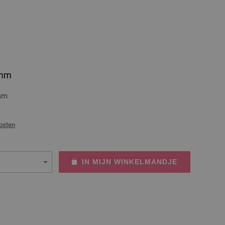
8mm
 mm
osten
IN MIJN WINKELMANDJE