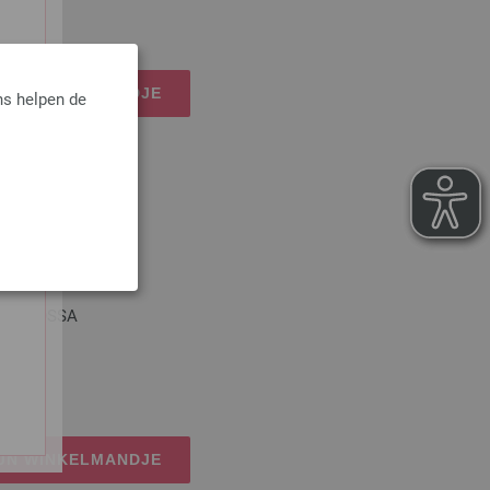
osten
IJN WINKELMANDJE
ns helpen de
ANA GROSSA
osten
IJN WINKELMANDJE