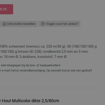
NDJE
Extra bollen bestellen
Vragen over het artikel?
00% scheerwol (merino); ca. 220 m/50 g): 50 (100/100/100) g
/100/100) g limoen (kl 228); rondbreinld 2,5 mm en 3 mm;
n, 18 mm Ø; 3 drukkers, kunststof, 7 mm Ø.
niet inbegrepen bij de brei- of haakpakketten!
er e-mail met je verzendbevestiging. Op verzoek kun je ook een gedrukt
 Hout Multicolor dikte 2,5/80cm