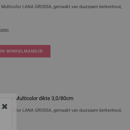
t Multicolor LANA GROSSA, gemaakt van duurzaam berkenhout,
osten
IJN WINKELMANDJE
 Hout Multicolor dikte 3,0/80cm
t Multicolor LANA GROSSA, gemaakt van duurzaam berkenhout,
Y