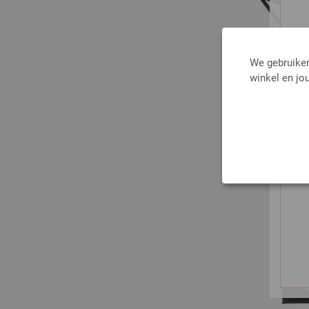
We gebruiken
winkel en jou