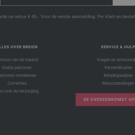
de na retour € 45,-. Voor de eerste aanmelding. Per klant en best
LLES OVER BREIEN
SERVICE & HUL
troon van de maand
Vragen en antwoor
Gratis patronen
Verzendkosten
atronen omrekenen
Betalingswijzen
Correcties
Retourzendingen
ps over de verzorging
DE OVEREENKOMST O