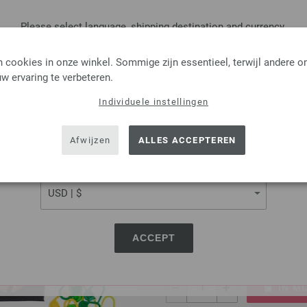
8,31 $
excl. btw, excl.
verzendk
Please select language, shipping destination and currency.
AANTAL
LANGUAGE
IN M
 cookies in onze winkel. Sommige zijn essentieel, terwijl andere o
w ervaring te verbeteren.
Op mijn boodschappenlijstje
Individuele instellingen
SHIPPING TO
USA - The United States of America
Afwijzen
ALLES ACCEPTEREN
Steken markeerder
CURRENCY
30 Steken markeerder van L
2,48 €
2,89 $
ACCEPT
excl. btw, excl.
verzendk
AANTAL
IN M