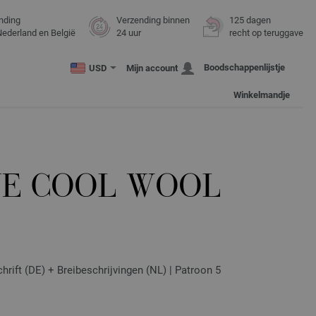
nding
Verzending binnen
125 dagen
Nederland en België
24 uur
recht op teruggave
Boodschappenlijstje
USD
Mijn account
Winkelmandje
JE COOL WOOL
hrift (DE) + Breibeschrijvingen (NL) | Patroon 5