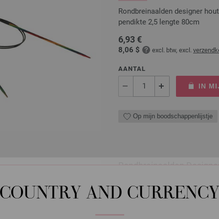
Rondbreinaalden designer hou
pendikte 2,5 lengte 80cm
6,93 €
8,06 $
excl. btw, excl.
verzendk
AANTAL
IN M
Op mijn boodschappenlijstje
Rondbreinaalden Designer
Rondbreinaalden designer hou
COUNTRY AND CURRENC
pendikte 3,0 lengte 80cm
7,14 €