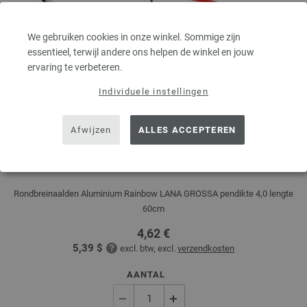
We gebruiken cookies in onze winkel. Sommige zijn
essentieel, terwijl andere ons helpen de winkel en jouw
ervaring te verbeteren.
Individuele instellingen
Afwijzen
ALLES ACCEPTEREN
Rondbreinaalden Aluminium Rainbow dikte
4,0/60cm
Rondbreinaalden Aluminium Rainbow LANA GROSSA pendikte 4,0 lengte
60cm
4,62 €
5,39 $
excl. btw, excl.
verzendkosten
AANTAL