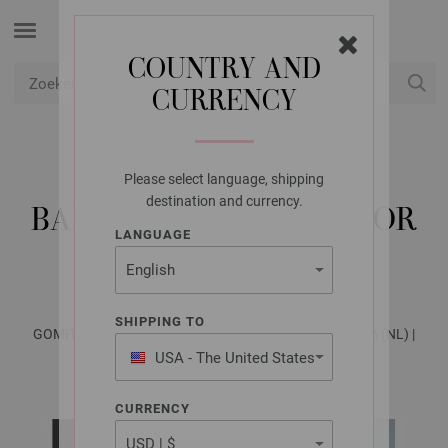
COUNTRY AND
CURRENCY
USD
Mijn account
Please select language, shipping
LANA GROSSA
destination and currency.
BALACLAVA COLORS FOR
LANGUAGE
YOU
SHIPPING TO
GOMITOLO No. 10 - Tijdschrift (DE) + Breibeschrijvingen (NL) |
Model 19
USA - The United States
of America
CURRENCY