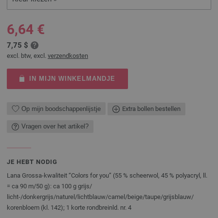
6,64 €
7,75 $
excl. btw, excl.
verzendkosten
IN MIJN WINKELMANDJE
Op mijn boodschappenlijstje
Extra bollen bestellen
Vragen over het artikel?
JE HEBT NODIG
Lana Grossa-kwaliteit “Colors for you” (55 % scheerwol, 45 % polyacryl, ll.
= ca 90 m/50 g): ca 100 g grijs/
licht-/donkergrijs/naturel/lichtblauw/camel/beige/taupe/grijsblauw/
korenbloem (kl. 142); 1 korte rondbreinld. nr. 4