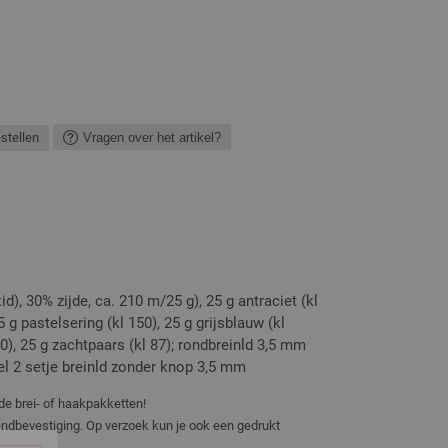
estellen
Vragen over het artikel?
), 30% zijde, ca. 210 m/25 g), 25 g antraciet (kl
5 g pastelsering (kl 150), 25 g grijsblauw (kl
10), 25 g zachtpaars (kl 87); rondbreinld 3,5 mm
el 2 setje breinld zonder knop 3,5 mm
de brei- of haakpakketten!
zendbevestiging. Op verzoek kun je ook een gedrukt