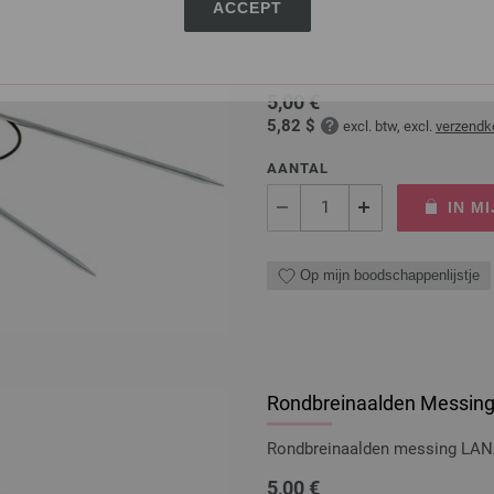
ACCEPT
Rondbreinaalden Messing
Rondbreinaalden messing LAN
5,00 €
5,82 $
excl. btw, excl.
verzendk
AANTAL
IN M
Op mijn boodschappenlijstje
Rondbreinaalden Messing
Rondbreinaalden messing LAN
5,00 €