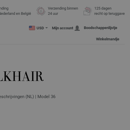
nding
Verzending binnen
125 dagen
Nederland en België
24 uur
recht op teruggave
Boodschappenlijstje
USD
Mijn account
Winkelmandje
LKHAIR
eschrijvingen (NL) | Model 36