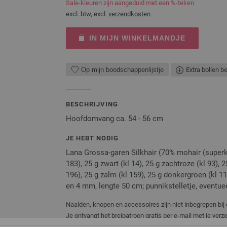
Sale-kleuren zijn aangeduid met een %-teken
excl. btw, excl.
verzendkosten
IN MIJN WINKELMANDJE
Op mijn boodschappenlijstje
Extra bollen b
BESCHRIJVING
Hoofdomvang ca. 54 - 56 cm
JE HEBT NODIG
Lana Grossa-garen Silkhair (70% mohair (superkid
183), 25 g zwart (kl 14), 25 g zachtroze (kl 93), 2
196), 25 g zalm (kl 159), 25 g donkergroen (kl 1
en 4 mm, lengte 50 cm; punnikstelletje, eventue
Naalden, knopen en accessoires zijn niet inbegrepen bij 
Je ontvangt het breipatroon gratis per e-mail met je ver
exemplaar ontvangen.