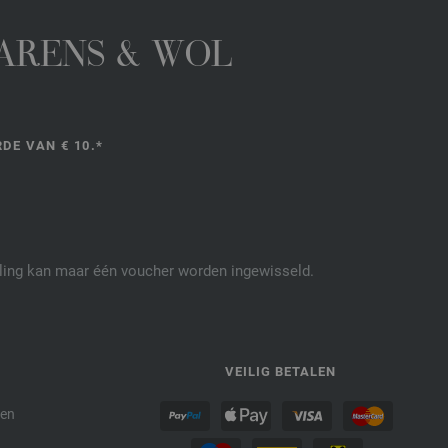
GARENS & WOL
DE VAN € 10.*
elling kan maar één voucher worden ingewisseld.
P
VEILIG BETALEN
den