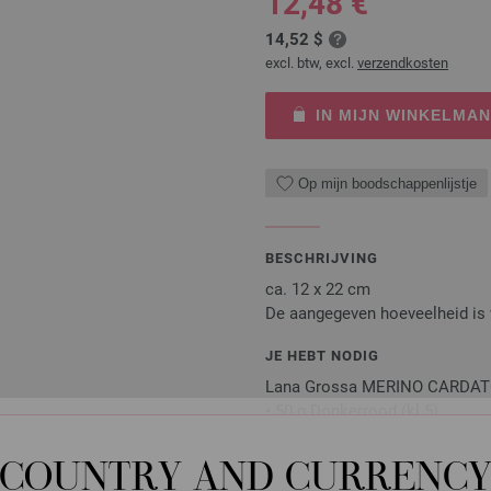
12,48 €
14,52 $
excl. btw, excl.
verzendkosten
IN MIJN WINKELMA
Op mijn boodschappenlijstje
BESCHRIJVING
ca. 12 x 22 cm
De aangegeven hoeveelheid is 
JE HEBT NODIG
Lana Grossa MERINO CARDATO 
• 50 g Donkerrood (kl 5)
• 50 g Beige (kl 2)
• 50 g Magenta (kl 6)
COUNTRY AND CURRENC
• Breinaalden nr. 5,5