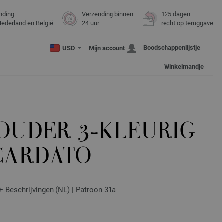
nding
Verzending binnen
125 dagen
Nederland en België
24 uur
recht op teruggave
Boodschappenlijstje
USD
Mijn account
Winkelmandje
OUDER 3-KLEURIG
CARDATO
 + Beschrijvingen (NL) | Patroon 31a