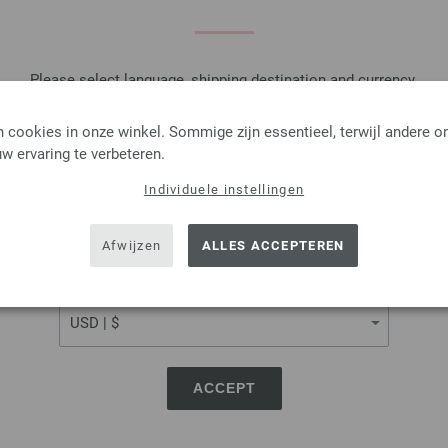
De bestekhouders worden in in
Naalden, knopen en accessoires zijn 
Please select language, shipping destination and currency.
Je ontvangt het breipatroon gratis p
LANGUAGE
exemplaar ontvangen.
 cookies in onze winkel. Sommige zijn essentieel, terwijl andere o
w ervaring te verbeteren.
Individuele instellingen
SHIPPING TO
Rondbreinaalden Designer
USA - The United States of America
Afwijzen
ALLES ACCEPTEREN
Rondbreinaalden designer hou
pendikte 5,5 lengte 80cm
CURRENCY
8,36 €
9,73 $
excl. btw, excl.
verzendk
AANTAL
ACCEPT
IN M