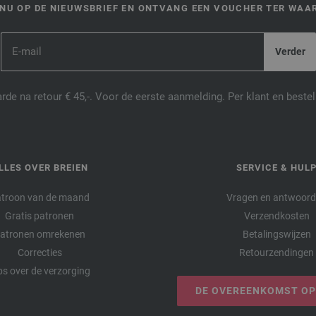
NU OP DE NIEUWSBRIEF EN ONTVANG EEN VOUCHER TER WAAR
de na retour € 45,-. Voor de eerste aanmelding. Per klant en best
LLES OVER BREIEN
SERVICE & HUL
troon van de maand
Vragen en antwoor
Gratis patronen
Verzendkosten
atronen omrekenen
Betalingswijzen
Correcties
Retourzendingen
ps over de verzorging
DE OVEREENKOMST O