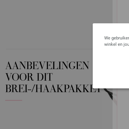
We gebruiken
winkel en jou
AANBEVELINGEN
VOOR DIT
BREI-/HAAKPAKKET