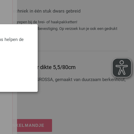
tarsiatechniek in één stuk dwars gebreid
niet inbegrepen bij de brei- of haakpakketten!
er e-mail met je verzendbevestiging. Op verzoek kun je ook een gedrukt
ns helpen de
 Hout Multicolor dikte 5,5/80cm
t Multicolor LANA GROSSA, gemaakt van duurzaam berkenhout,
osten
IJN WINKELMANDJE