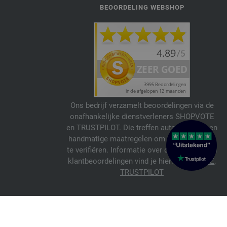
BEOORDELING WEBSHOP
Ons bedrijf verzamelt beoordelingen via de
onafhankelijke dienstverleners SHOPVOTE
en TRUSTPILOT. Die treffen automatische en
handmatige maatregelen om beoordelingen
te verifiëren. Informatie over de echtheid van
klantbeoordelingen vind je hier:
SHOPVOTE
,
TRUSTPILOT