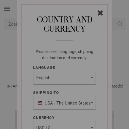
COUNTRY AND
CURRENCY
USD
Mijn account
Please select language, shipping
LANA GROSSA
destination and currency.
BROEK ELASTICO
LANGUAGE
INFANTI No. 20 - Tijdschrift (DE) + Breibeschrijvingen (NL) | Model
42
SHIPPING TO
USA - The United States
of America
CURRENCY