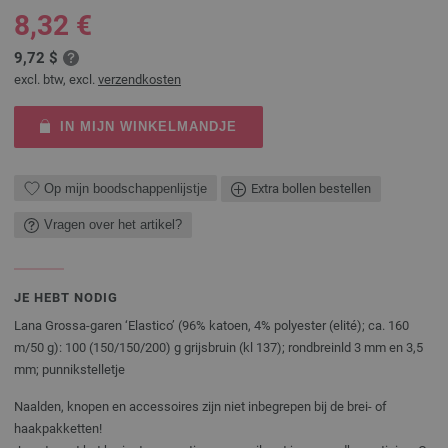
8,32 €
9,72 $
excl. btw, excl.
verzendkosten
IN MIJN WINKELMANDJE
Op mijn boodschappenlijstje
Extra bollen bestellen
Vragen over het artikel?
JE HEBT NODIG
Lana Grossa-garen ‘Elastico’ (96% katoen, 4% polyester (elité); ca. 160
m/50 g): 100 (150/150/200) g grijsbruin (kl 137); rondbreinld 3 mm en 3,5
mm; punnikstelletje
Naalden, knopen en accessoires zijn niet inbegrepen bij de brei- of
haakpakketten!