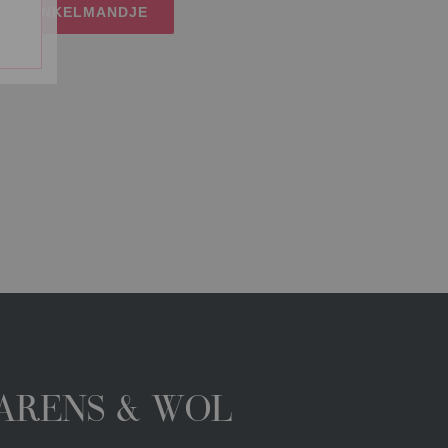
IJN WINKELMANDJE
GARENS & WOL