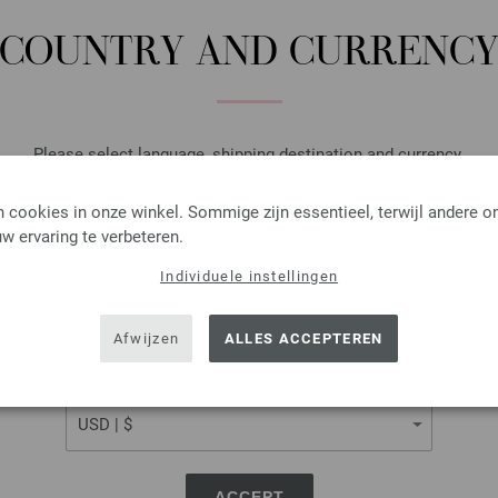
7,14 €
8,31 $
excl. btw, excl.
verzendk
COUNTRY AND CURRENC
AANTAL
IN M
Please select language, shipping destination and currency.
Op mijn boodschappenlijstje
LANGUAGE
 cookies in onze winkel. Sommige zijn essentieel, terwijl andere o
w ervaring te verbeteren.
Individuele instellingen
SHIPPING TO
Rondbreinaalden Designer
USA - The United States of America
Afwijzen
ALLES ACCEPTEREN
Rondbreinaalden designer hou
pendikte 4,0 lengte 60cm
CURRENCY
7,14 €
8,31 $
excl. btw, excl.
verzendk
AANTAL
ACCEPT