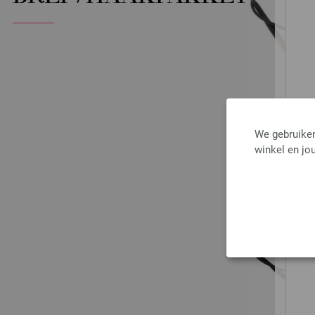
We gebruiken
winkel en jou