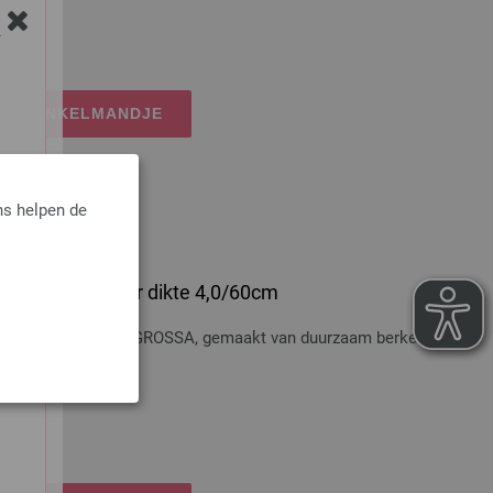
osten
Y
IJN WINKELMANDJE
ns helpen de
 Hout Multicolor dikte 4,0/60cm
t Multicolor LANA GROSSA, gemaakt van duurzaam berkenhout,
osten