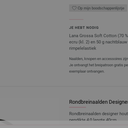
Op mijn boodschappenlijstje
JE HEBT NODIG
Lana Grossa Soft Cotton (70 % 
ecru (kl. 2) en 50 g nachtblauw 
rimpelelastiek
Naalden, knopen en accessoires zijn 
Je ontvangt het breipatroon gratis p
exemplaar ontvangen.
Rondbreinaalden Designer
Rondbreinaalden designer hou
pendikte 4,0 lengte 40cm