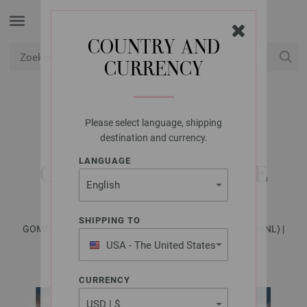
COUNTRY AND
CURRENCY
USD
Mijn account
Please select language, shipping
LANA GROSSA
destination and currency.
CAPUCHONSJAAL
LANGUAGE
GOMITOLO VERSIONE
SHIPPING TO
GOMITOLO No. 16 - Tijdschrift (DE) + Breibeschrijvingen (NL) |
Patroon 12
USA - The United States
of America
CURRENCY