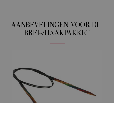
AANBEVELINGEN VOOR DIT
BREI-/HAAKPAKKET