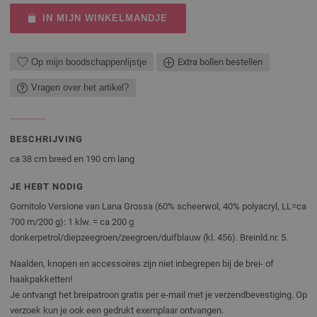
IN MIJN WINKELMANDJE
Op mijn boodschappenlijstje
Extra bollen bestellen
Vragen over het artikel?
BESCHRIJVING
ca 38 cm breed en 190 cm lang
JE HEBT NODIG
Gomitolo Versione van Lana Grossa (60% scheerwol, 40% polyacryl, LL=ca
700 m/200 g): 1 klw. = ca 200 g
donkerpetrol/diepzeegroen/zeegroen/duifblauw (kl. 456). Breinld.nr. 5.
Naalden, knopen en accessoires zijn niet inbegrepen bij de brei- of
haakpakketten!
Je ontvangt het breipatroon gratis per e-mail met je verzendbevestiging. Op
verzoek kun je ook een gedrukt exemplaar ontvangen.