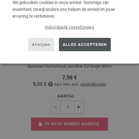
We gebruiken cookies in onze winkel. Sommige zijn
essentieel, terwijl andere ons helpen de winkel en jouw
ervaring te verbeteren.
Individuele instellingen
Rondbreinaalden Designer Hout Multicolor dikte
5,0/80cm
Afwijzen
ALLES ACCEPTEREN
Rondbreinaalden designer hout Multicolor LANA GROSSA, gemaakt van
duurzaam berkenhout, pendikte 5,0 lengte 80cm
7,98 €
9,32 $
excl. btw, excl.
verzendkosten
AANTAL
IN MIJN WINKELMANDJE