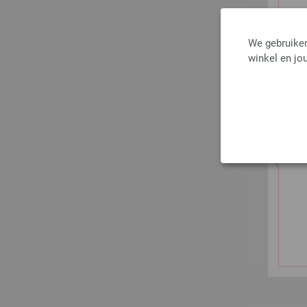
We gebruiken
winkel en jou