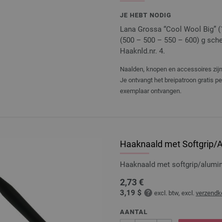
JE HEBT NODIG
Lana Grossa “Cool Wool Big” (1
(500 – 500 – 550 – 600) g schelp
Haaknld.nr. 4.
Naalden, knopen en accessoires zijn 
Je ontvangt het breipatroon gratis p
exemplaar ontvangen.
Haaknaald met Softgrip/A
Haaknaald met softgrip/alumi
2,73 €
3,19 $
excl. btw, excl.
verzendk
AANTAL