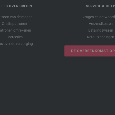
LLES OVER BREIEN
SERVICE & HUL
troon van de maand
Vragen en antwoor
Gratis patronen
Verzendkosten
atronen omrekenen
Betalingswijzen
Correcties
Retourzendingen
ps over de verzorging
DE OVEREENKOMST O