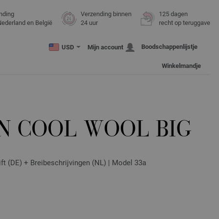
nding
Verzending binnen
125 dagen
Nederland en België
24 uur
recht op teruggave
Boodschappenlijstje
USD
Mijn account
Winkelmandje
N COOL WOOL BIG
ift (DE) + Breibeschrijvingen (NL) | Model 33a