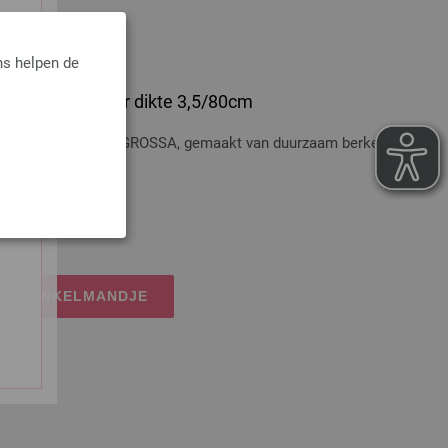
ns helpen de
 Hout Multicolor dikte 3,5/80cm
t Multicolor LANA GROSSA, gemaakt van duurzaam berkenhout,
osten
IJN WINKELMANDJE