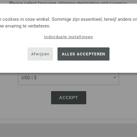
Op mijn boodschappenlijstje
Please select language, shipping destination and currency.
LANGUAGE
 cookies in onze winkel. Sommige zijn essentieel, terwijl andere o
w ervaring te verbeteren.
Rondbreinaalden Designer
Individuele instellingen
SHIPPING TO
Rondbreinaalden designer hou
pendikte 3,5 lengte 80cm
USA - The United States of America
Afwijzen
ALLES ACCEPTEREN
7,14 €
CURRENCY
8,33 $
excl. btw, excl.
verzendk
AANTAL
IN M
ACCEPT
Op mijn boodschappenlijstje