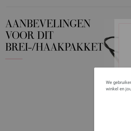
AANBEVELINGEN
VOOR DIT
BREI-/HAAKPAKKET
We gebruiken
winkel en jou