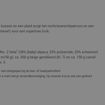
 kussen en een plaid zorgt het recht/averechtpatroon en een
nieuw!) voor een superluxe look.
e No. 2 Seta“ (38% (baby) alpaca, 33% polyamide, 25% scheerwol
5 m/50 g): ca. 550 g beige gemêleerd (kl. 7) en ca. 150 g camel
r. 5
niet inbegrepen bij de brei- of haakpakketten!
er e-mail met je verzendbevestiging. Op verzoek kun je ook een gedrukt