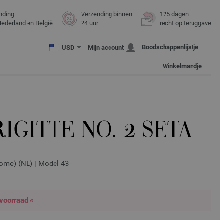
nding
Verzending binnen
125 dagen
Nederland en België
24 uur
recht op teruggave
Boodschappenlijstje
USD
Mijn account
Winkelmandje
IGITTE NO. 2 SETA
ome) (NL) | Model 43
 voorraad «