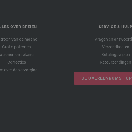
LLES OVER BREIEN
SERVICE & HUL
troon van de maand
Vragen en antwoor
Gratis patronen
Verzendkosten
atronen omrekenen
Betalingswijzen
Correcties
Retourzendingen
ps over de verzorging
DE OVEREENKOMST O