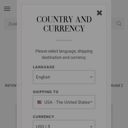
COUNTRY AND
CURRENCY
USD
Mijn account
Please select language, shipping
LANA GROSSA
destination and currency.
DEKEN ECOPUNO
LANGUAGE
INFANTI No. 19 - Tijdschrift (DE) + Breibeschrijvingen (NL) | Model 2
SHIPPING TO
USA - The United States
of America
CURRENCY