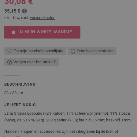
30,08 €
35,15 $
excl. btw, excl.
verzendkosten
IN MIJN WINKELMANDJE
Op mijn boodschappenlijstje
Extra bollen bestellen
Vragen over het artikel?
BESCHRIJVING
83 x 88 cm
JE HEBT NODIG
Lana Grossa Ecopuno (72% katoen, 17% scheerwol (merino), 11% alpaca
(baby), ca. 215 m/50 g): 200 g sering (kl 8); breinld 3,5 mm; haaknld 3 mm
Naalden, knopen en accessoires zijn niet inbegrepen bij de brei- of