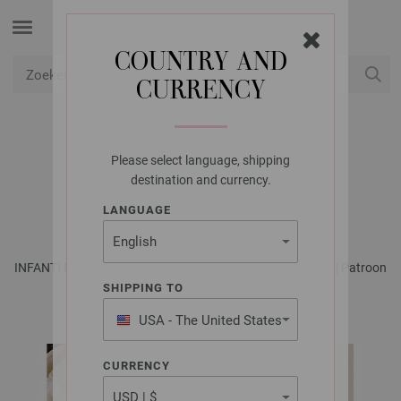
COUNTRY AND
CURRENCY
USD
Mijn account
Please select language, shipping
LANA GROSSA
destination and currency.
DEKEN ECOPUNO
LANGUAGE
INFANTI No. 22 - Tijdschrift (DE) + Breibeschrijvingen (NL) | Patroon
39
SHIPPING TO
USA - The United States
of America
CURRENCY