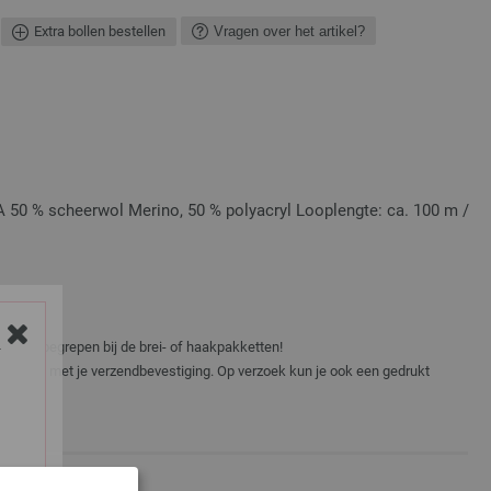
Extra bollen bestellen
Vragen over het artikel?
0 % scheerwol Merino, 50 % polyacryl Looplengte: ca. 100 m /
0 cm
niet inbegrepen bij de brei- of haakpakketten!
Y
er e-mail met je verzendbevestiging. Op verzoek kun je ook een gedrukt