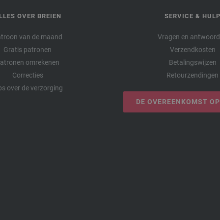
LLES OVER BREIEN
SERVICE & HUL
troon van de maand
Vragen en antwoor
Gratis patronen
Verzendkosten
atronen omrekenen
Betalingswijzen
Correcties
Retourzendingen
ps over de verzorging
DE OVEREENKOMST O