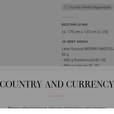
Op mijn boodschappenlijstje
BESCHRIJVING
ca. 170 cm x 132 cm (L x B)
JE HEBT NODIG
Lana Grossa MERINO MISCELA 5
50 g
• 850 g Donkerrood (kl 13)
• 850 g Lilaroze (kl 15)
• Rondbreinaalden nr. 4,5 / 12
Naalden, knopen en accessoires zijn 
COUNTRY AND CURRENC
Je ontvangt het breipatroon gratis p
exemplaar ontvangen.
Please select language, shipping destination and currency.