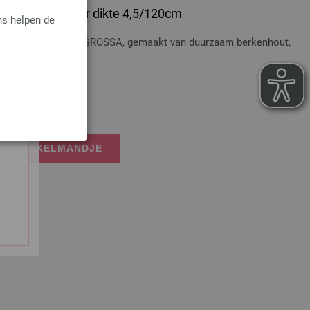
 Hout Multicolor dikte 4,5/120cm
ns helpen de
t Multicolor LANA GROSSA, gemaakt van duurzaam berkenhout,
osten
IJN WINKELMANDJE