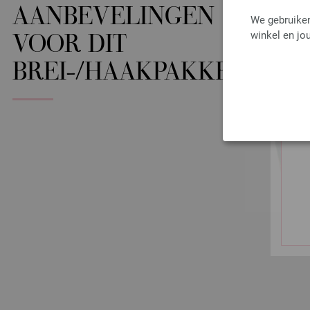
AANBEVELINGEN
We gebruiken
winkel en jou
VOOR DIT
BREI-/HAAKPAKKET