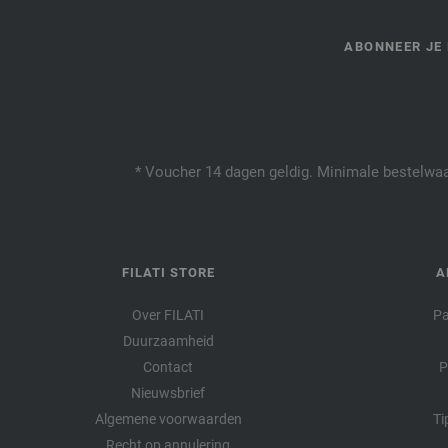
ABONNEER JE 
* Voucher 14 dagen geldig. Minimale bestelwaar
FILATI STORE
A
Over FILATI
Pa
Duurzaamheid
Contact
P
Nieuwsbrief
Algemene voorwaarden
Ti
Recht op annulering