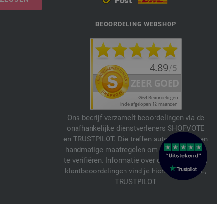
BEOORDELING WEBSHOP
Ons bedrijf verzamelt beoordelingen via de
onafhankelijke dienstverleners SHOPVOTE
en TRUSTPILOT. Die treffen automatische en
handmatige maatregelen om beoordelingen
te verifiëren. Informatie over de echtheid van
klantbeoordelingen vind je hier:
SHOPVOTE
,
TRUSTPILOT