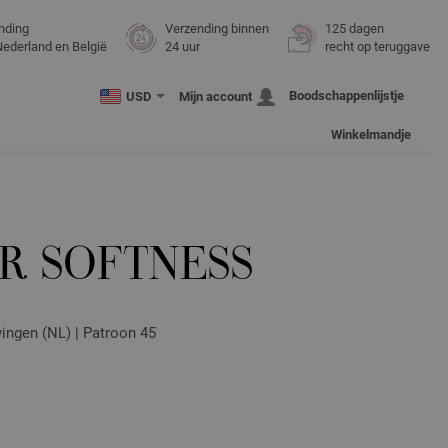
nding
Verzending binnen
125 dagen
Nederland en België
24 uur
recht op teruggave
Boodschappenlijstje
USD
Mijn account
Winkelmandje
R SOFTNESS
vingen (NL) | Patroon 45