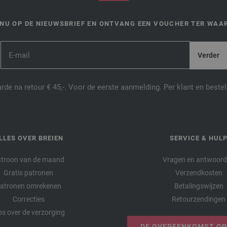
NU OP DE NIEUWSBRIEF EN ONTVANG EEN VOUCHER TER WAAR
de na retour € 45,-. Voor de eerste aanmelding. Per klant en best
LLES OVER BREIEN
SERVICE & HUL
troon van de maand
Vragen en antwoor
Gratis patronen
Verzendkosten
atronen omrekenen
Betalingswijzen
Correcties
Retourzendingen
ps over de verzorging
DE OVEREENKOMST O