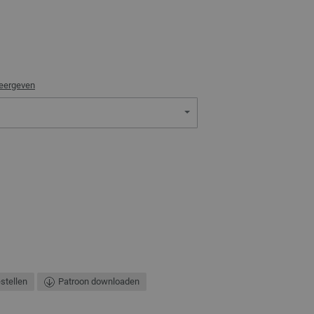
weergeven
estellen
Patroon downloaden