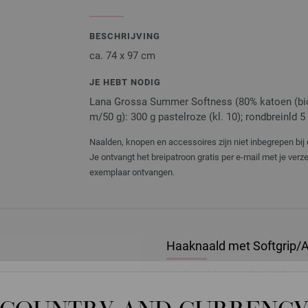
BESCHRIJVING
ca. 74 x 97 cm
JE HEBT NODIG
Lana Grossa Summer Softness (80% katoen (bio)
m/50 g): 300 g pastelroze (kl. 10); rondbreinld
Naalden, knopen en accessoires zijn niet inbegrepen bij 
Je ontvangt het breipatroon gratis per e-mail met je ver
exemplaar ontvangen.
Haaknaald met Softgrip/A
Haaknaald met softgrip/alumi
2,73 €