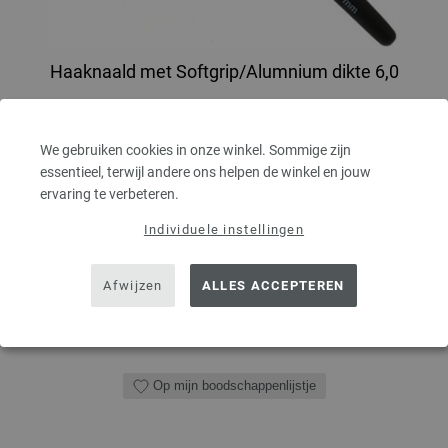
Haaknaald met Softgrip/Alumnium dikte 6,0
Haaknaald met softgrip/aluminium LANA GROSSA pendikte 6,0 lengte
15cm
We gebruiken cookies in onze winkel. Sommige zijn
essentieel, terwijl andere ons helpen de winkel en jouw
2,73 €
ervaring te verbeteren.
3,19 $
excl. btw, excl.
verzendkosten
Individuele instellingen
AANTAL
Afwijzen
ALLES ACCEPTEREN
IN MIJN WINKELMANDJE
Op mijn boodschappenlijstje