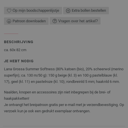
Op mijn boodschappenlijstje
Extra bollen bestellen
Patroon downloaden
Vragen over het artikel?
BESCHRIJVING
ca. 60x 82 cm
JE HEBT NODIG
Lana Grossa Summer Softness (80% katoen (bio), 20% scheerwol (merino
superfijn); ca. 130 m/50 g): 150 g beige (kl. 3) en 100 g pastelblauw (kl.
17), geel (kl. 11) en pastelroze (kl. 10); rondbreinld 5 mm; haaknld 6 mm.
Naalden, knopen en accessoires zijn niet inbegrepen bij de brei- of
haakpakketten!
Je ontvangt het breipatroon gratis per e-mail met je verzendbevestiging. Op
verzoek kun je ook een gedrukt exemplaar ontvangen.