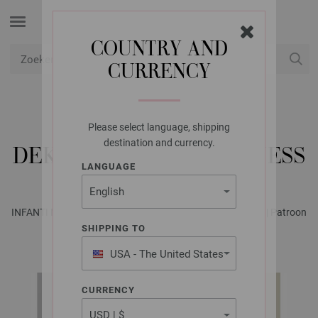
COUNTRY AND
CURRENCY
USD
Mijn account
Please select language, shipping
LANA GROSSA
destination and currency.
DEKEN SUMMER SOFTNESS
LANGUAGE
INFANTI No. 22 - Tijdschrift (DE) + Breibeschrijvingen (NL) | Patroon
67
SHIPPING TO
USA - The United States
of America
CURRENCY