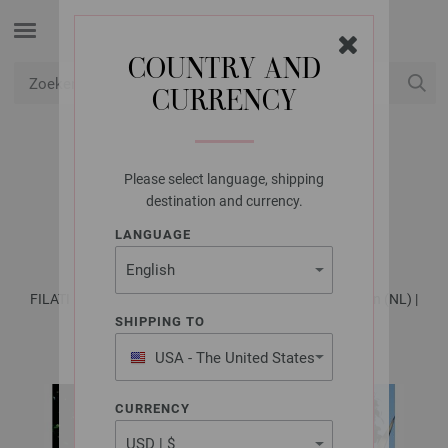
COUNTRY AND
CURRENCY
USD
Mijn account
Please select language, shipping
LANA GROSSA
destination and currency.
DOEK ELASTICO
LANGUAGE
FILATI Häkeln No. 5 - Tijdschrift (DE) + Breibeschrijvingen (NL) |
Model 1
SHIPPING TO
USA - The United States
of America
CURRENCY