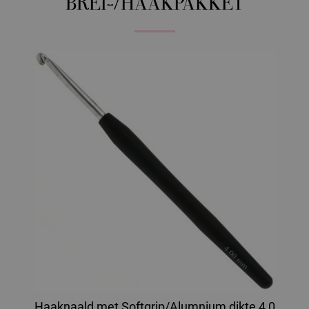
BREI-/HAAKPAKKET
Haaknaald met Softgrip/Alumnium dikte 4,0