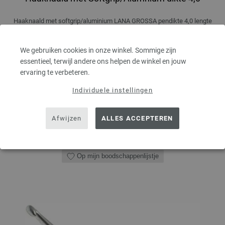
Haaknaald met softgrip/aluminium LANA GROSSA pendikte 4,0 lengte
15cm
2,73 €
We gebruiken cookies in onze winkel. Sommige zijn
3,18 $
essentieel, terwijl andere ons helpen de winkel en jouw
excl. btw, excl.
verzendkosten
ervaring te verbeteren.
AANTAL
Individuele instellingen
Afwijzen
ALLES ACCEPTEREN
IN MIJN WINKELMANDJE
Op mijn boodschappenlijstje