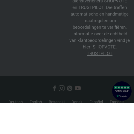
dienstverleners SHOPVOTE
en TRUSTPILOT. Die treffen
automatische en handmatige
maatregelen om
beoordelingen te verifiëren.
Informatie over de echtheid
van klantbeoordelingen vind je
hier:
SHOPVOTE
,
TRUSTPILOT
Deutsch
English
Bosanski
Dansk
Español
Français
Hrvatski
Italiano
Nederlands
Norsk
Русский
Srpski
Suomi
Svenska
© 2026 FILATI eCommerce GmbH