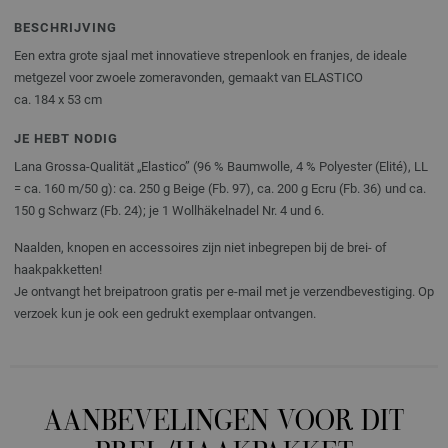
BESCHRIJVING
Een extra grote sjaal met innovatieve strepenlook en franjes, de ideale
metgezel voor zwoele zomeravonden, gemaakt van ELASTICO
ca. 184 x 53 cm
JE HEBT NODIG
Lana Grossa-Qualität „Elastico” (96 % Baumwolle, 4 % Polyester (Elité), LL
= ca. 160 m/50 g): ca. 250 g Beige (Fb. 97), ca. 200 g Ecru (Fb. 36) und ca.
150 g Schwarz (Fb. 24); je 1 Wollhäkelnadel Nr. 4 und 6.
Naalden, knopen en accessoires zijn niet inbegrepen bij de brei- of
haakpakketten!
Je ontvangt het breipatroon gratis per e-mail met je verzendbevestiging. Op
verzoek kun je ook een gedrukt exemplaar ontvangen.
AANBEVELINGEN VOOR DIT