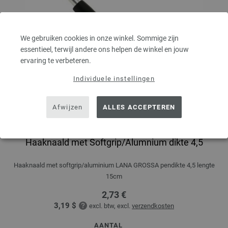
We gebruiken cookies in onze winkel. Sommige zijn
essentieel, terwijl andere ons helpen de winkel en jouw
ervaring te verbeteren.
Individuele instellingen
Afwijzen
ALLES ACCEPTEREN
Haaknaald met Softgrip/Alumnium dikte 4,5
Haaknaald met softgrip/aluminium LANA GROSSA pendikte 4,5 lengte
15cm
2,73 €
3,19 $
excl. btw, excl.
verzendkosten
AANTAL