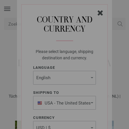
COUNTRY AND
CURRENCY
USD
Mijn account
Please select language, shipping
LANA GROSSA
destination and currency.
DRIEHOEKIGE STOLA
LANGUAGE
COLORISSIMO
SHIPPING TO
Tücher & Co. No. 10 - Tijdschrift (DE) + Breibeschrijvingen (NL) |
Patroon 3
USA - The United States
of America
CURRENCY