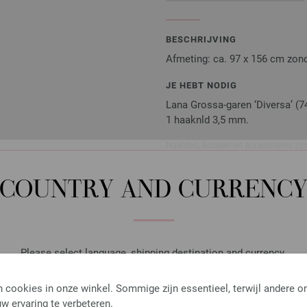
BESCHRIJVING
Afmeting: ca. 97 x 156 cm zonde
JE HEBT NODIG
Lana Grossa-garen ‘Diversa’ (74
1 haaknld 3,5 mm.
Naalden, knopen en accessoires zijn 
Je ontvangt het breipatroon gratis p
exemplaar ontvangen.
COUNTRY AND CURRENC
Haaknaald met Softgrip/A
Please select language, shipping destination and currency.
Haaknaald met softgrip/alumi
LANGUAGE
 cookies in onze winkel. Sommige zijn essentieel, terwijl andere o
2,73 €
w ervaring te verbeteren.