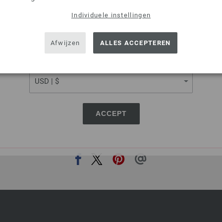
3,18 $
excl. btw, excl.
verzendk
Individuele instellingen
SHIPPING TO
AANTAL
USA - The United States of America
IN M
Afwijzen
ALLES ACCEPTEREN
CURRENCY
Op mijn boodschappenlijstje
ACCEPT
DEZE PAGINA DELEN