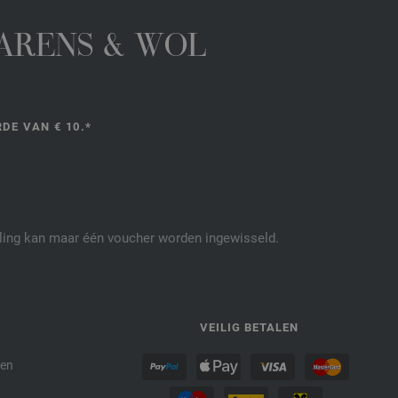
GARENS & WOL
DE VAN € 10.*
elling kan maar één voucher worden ingewisseld.
P
VEILIG BETALEN
den