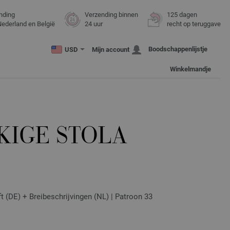
nding
Verzending binnen
125 dagen
Nederland en België
24 uur
recht op teruggave
Boodschappenlijstje
USD
Mijn account
Winkelmandje
KIGE STOLA
ft (DE) + Breibeschrijvingen (NL) | Patroon 33