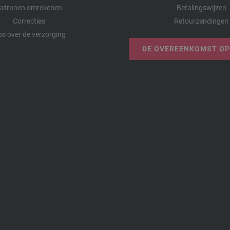
atronen omrekenen
Betalingswijzen
Correcties
Retourzendingen
ps over de verzorging
DE OVEREENKOMST O