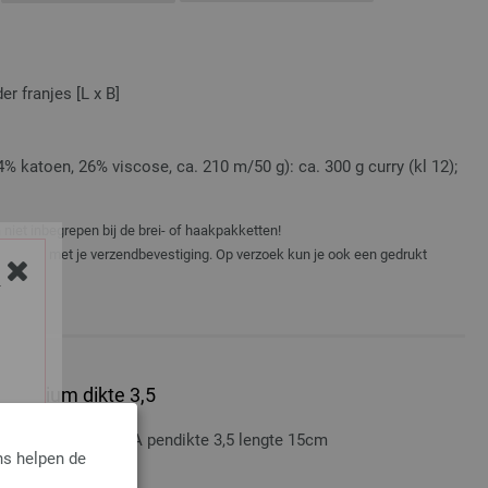
r franjes [L x B]
% katoen, 26% viscose, ca. 210 m/50 g): ca. 300 g curry (kl 12);
niet inbegrepen bij de brei- of haakpakketten!
er e-mail met je verzendbevestiging. Op verzoek kun je ook een gedrukt
Y
lumnium dikte 3,5
nium LANA GROSSA pendikte 3,5 lengte 15cm
ns helpen de