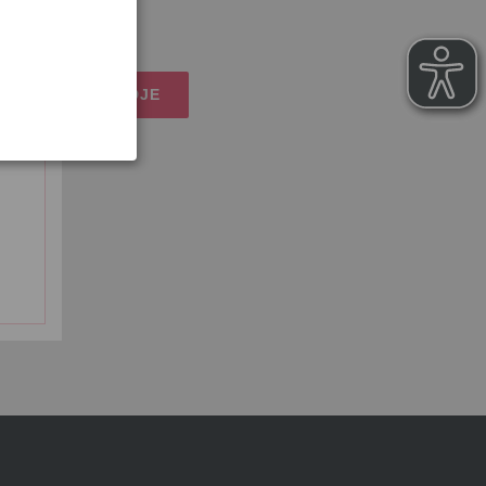
osten
IJN WINKELMANDJE