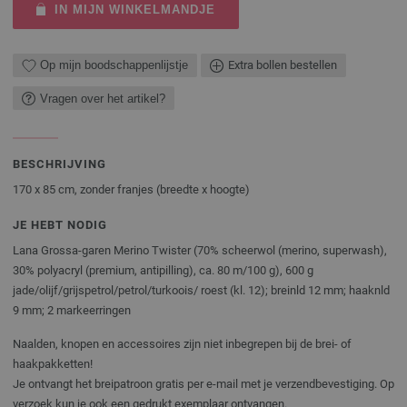
IN MIJN WINKELMANDJE
Op mijn boodschappenlijstje
Extra bollen bestellen
Vragen over het artikel?
BESCHRIJVING
170 x 85 cm, zonder franjes (breedte x hoogte)
JE HEBT NODIG
Lana Grossa-garen Merino Twister (70% scheerwol (merino, superwash),
30% polyacryl (premium, antipilling), ca. 80 m/100 g), 600 g
jade/olijf/grijspetrol/petrol/turkoois/ roest (kl. 12); breinld 12 mm; haaknld
9 mm; 2 markeerringen
Naalden, knopen en accessoires zijn niet inbegrepen bij de brei- of
haakpakketten!
Je ontvangt het breipatroon gratis per e-mail met je verzendbevestiging. Op
verzoek kun je ook een gedrukt exemplaar ontvangen.