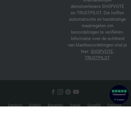
onafhankelijke
dienstverleners SHOPVOTE
en TRUSTPILOT. Die treffen
automatische en handmatige
maatregelen om
beoordelingen te verifiëren.
Informatie over de echtheid
van klantbeoordelingen vind je
hier:
SHOPVOTE
,
TRUSTPILOT
Deutsch
English
Bosanski
Dansk
Español
Français
Hrvatski
Italiano
Nederlands
Norsk
Русский
Srpski
Suomi
Svenska