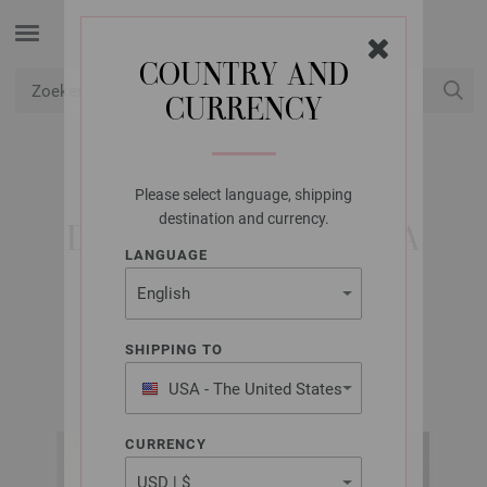
COUNTRY AND
CURRENCY
USD
Mijn account
Please select language, shipping
LANA GROSSA
destination and currency.
DRIEHOEKIGE STOLA
LANGUAGE
MERINO TWISTER
SHIPPING TO
MERINO TWISTER Booklet | Model 3
USA - The United States
of America
CURRENCY