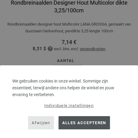
Rondbreinaalden Designer Hout Multicolor dikte
3,25/100cm
Rondbreinaalden designer hout Multicolor LANA GROSSA, gemaakt van
duurzaam berkenhout, pendikte 3,25 lengte 100cm
7,14 €
8,31 $
excl. btw, excl.
verzendkosten
AANTAL
We gebruiken cookies in onze winkel. Sommige zijn
essentieel, terwijl andere ons helpen de winkel en jouw
IN MIJN WINKELMANDJE
ervaring te verbeteren.
Individuele instellingen
Op mijn boodschappenlijstje
Afwijzen
ALLES ACCEPTEREN