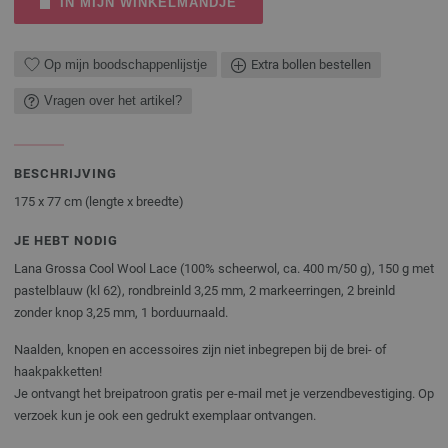
IN MIJN WINKELMANDJE
Op mijn boodschappenlijstje
Extra bollen bestellen
Vragen over het artikel?
BESCHRIJVING
175 x 77 cm (lengte x breedte)
JE HEBT NODIG
Lana Grossa Cool Wool Lace (100% scheerwol, ca. 400 m/50 g), 150 g met
pastelblauw (kl 62), rondbreinld 3,25 mm, 2 markeerringen, 2 breinld
zonder knop 3,25 mm, 1 borduurnaald.
Naalden, knopen en accessoires zijn niet inbegrepen bij de brei- of
haakpakketten!
Je ontvangt het breipatroon gratis per e-mail met je verzendbevestiging. Op
verzoek kun je ook een gedrukt exemplaar ontvangen.