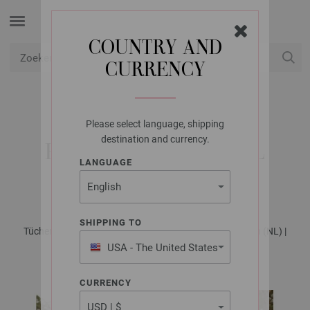
COUNTRY AND
CURRENCY
USD
Mijn account
Please select language, shipping
LANA GROSSA
destination and currency.
FARÖERSTOLA COOL
LANGUAGE
WOOL LACE
SHIPPING TO
Tücher & Co. No. 9 - Tijdschrift (DE) + Breibeschrijvingen (NL) |
Patroon 3
USA - The United States
of America
CURRENCY