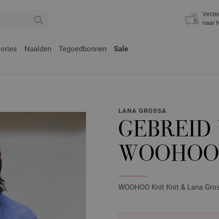
Verze
naar 
ories
Naalden
Tegoedbonnen
Sale
LANA GROSSA
GEBREID 
WOOHO
WOOHOO Knit Knit & Lana Grossa