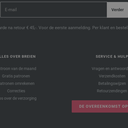
de na retour € 45,-. Voor de eerste aanmelding. Per klant en best
LLES OVER BREIEN
SERVICE & HUL
troon van de maand
Vragen en antwoor
Gratis patronen
Verzendkosten
atronen omrekenen
Betalingswijzen
Correcties
Retourzendingen
ps over de verzorging
DE OVEREENKOMST O