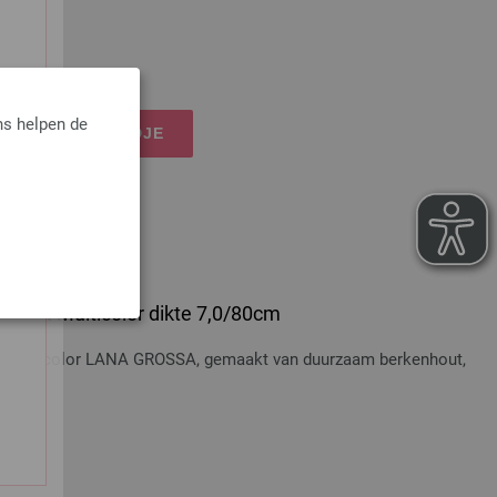
dkosten
ns helpen de
IJN WINKELMANDJE
 Hout Multicolor dikte 7,0/80cm
t Multicolor LANA GROSSA, gemaakt van duurzaam berkenhout,
dkosten