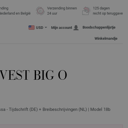
nding
Verzending binnen
125 dagen
Nederland en België
24 uur
recht op teruggave
Boodschappenlijstje
USD
Mijn account
Winkelmandje
VEST BIG O
O
 - Tijdschrift (DE) + Breibeschrijvingen (NL) | Model 18b