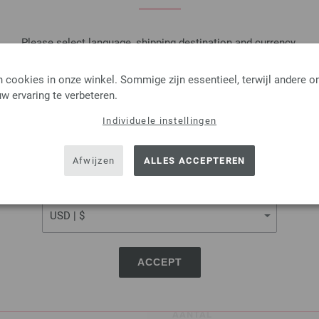
9,66 €
11,29 $
excl. btw, excl.
verzen
Please select language, shipping destination and currency.
AANTAL
LANGUAGE
 cookies in onze winkel. Sommige zijn essentieel, terwijl andere o
IN M
w ervaring te verbeteren.
Individuele instellingen
SHIPPING TO
Op mijn boodschappenlijstje
USA - The United States of America
Afwijzen
ALLES ACCEPTEREN
CURRENCY
Rondbreinaalden Designer
Rondbreinaalden designer hou
pendikte 7,0 lengte 80cm
ACCEPT
9,66 €
11,29 $
excl. btw, excl.
verzen
AANTAL