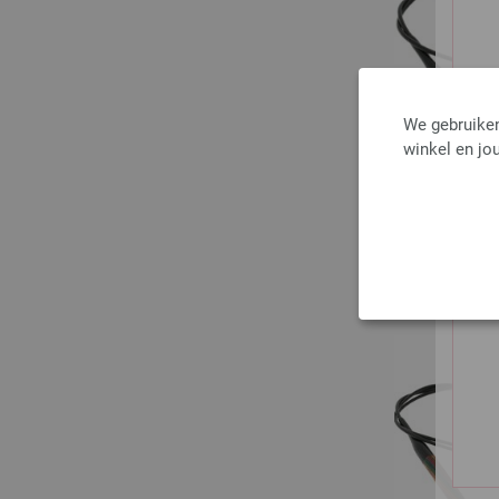
We gebruiken
winkel en jou