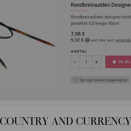
Rondbreinaalden Designer
Rondbreinaalden designer hou
pendikte 5,0 lengte 80cm
7,98 €
9,32 $
excl. btw, excl.
verzendk
AANTAL
IN M
Op mijn boodschappenlijstje
Rondbreinaalden Designer
COUNTRY AND CURRENC
Rondbreinaalden designer hou
pendikte 7,0 lengte 40cm