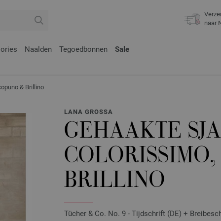
Verze
naar 
ories
Naalden
Tegoedbonnen
Sale
puno & Brillino
LANA GROSSA
GEHAAKTE SJ
COLORISSIMO,
BRILLINO
Tücher & Co. No. 9 - Tijdschrift (DE) + Breibesc