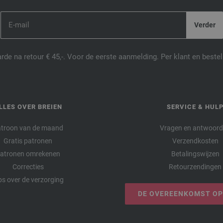
de na retour € 45,-. Voor de eerste aanmelding. Per klant en best
LLES OVER BREIEN
SERVICE & HUL
troon van de maand
Vragen en antwoor
Gratis patronen
Verzendkosten
atronen omrekenen
Betalingswijzen
Correcties
Retourzendingen
ps over de verzorging
DE OVEREENKOMST O