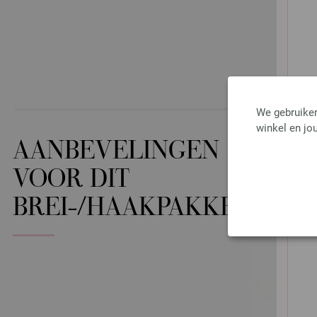
We gebruiken
winkel en jou
AANBEVELINGEN
VOOR DIT
BREI-/HAAKPAKKET