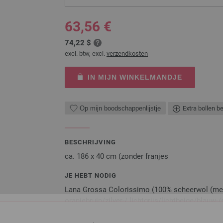
63,56 €
74,22 $
excl. btw, excl.
verzendkosten
IN MIJN WINKELMANDJE
Op mijn boodschappenlijstje
Extra bollen b
BESCHRIJVING
ca. 186 x 40 cm (zonder franjes
JE HEBT NODIG
Lana Grossa Colorissimo (100% scheerwol (meri
oranjebruin/zilver-/ lichtgrijs/lichtbeige/blauw
Grossa Ecopuno (72% katoen, 17% scheerwol (me
g met roest (kl 223) en Lana Grossa Brillino (83