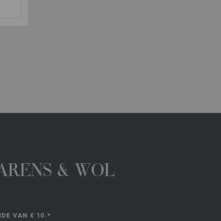
GARENS & WOL
DE VAN € 10.*