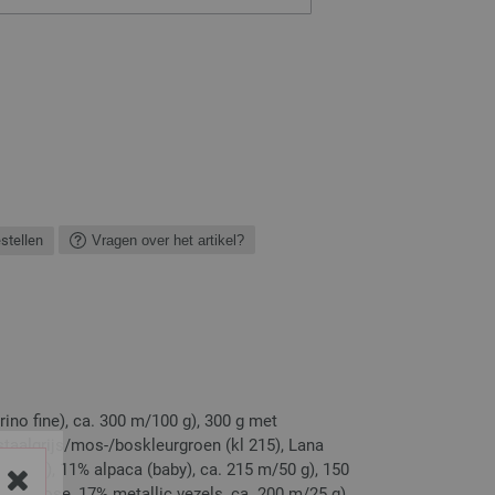
estellen
Vragen over het artikel?
no fine), ca. 300 m/100 g), 300 g met
-/staalgrijs/mos-/boskleurgroen (kl 215), Lana
rino), 11% alpaca (baby), ca. 215 m/50 g), 150
% viscose, 17% metallic vezels, ca. 200 m/25 g),