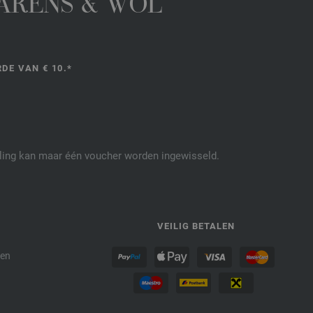
GARENS & WOL
DE VAN € 10.*
elling kan maar één voucher worden ingewisseld.
P
VEILIG BETALEN
den