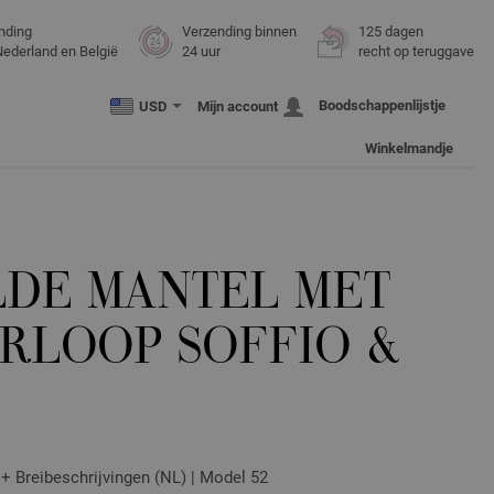
nding
Verzending binnen
125 dagen
Nederland en België
24 uur
recht op teruggave
Boodschappenlijstje
USD
Mijn account
Winkelmandje
LDE MANTEL MET
RLOOP SOFFIO &
) + Breibeschrijvingen (NL) | Model 52