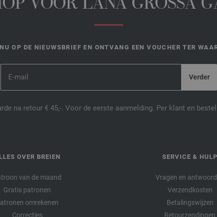
HOP VOOR LANA GROSSA 
NU OP DE NIEUWSBRIEF EN ONTVANG EEN VOUCHER TER WAAR
de na retour € 45,-. Voor de eerste aanmelding. Per klant en best
LLES OVER BREIEN
SERVICE & HUL
troon van de maand
Vragen en antwoor
Gratis patronen
Verzendkosten
atronen omrekenen
Betalingswijzen
Correcties
Retourzendingen