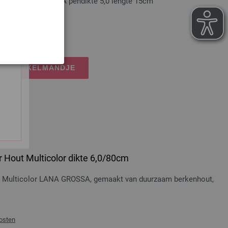
nium LANA GROSSA pendikte 5,0 lengte 15cm
osten
IJN WINKELMANDJE
 Hout Multicolor dikte 6,0/80cm
t Multicolor LANA GROSSA, gemaakt van duurzaam berkenhout,
osten