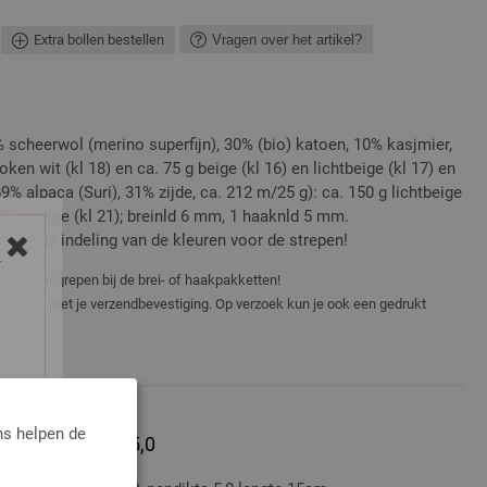
Extra bollen bestellen
Vragen over het artikel?
% scheerwol (merino superfijn), 30% (bio) katoen, 10% kasjmier,
ken wit (kl 18) en ca. 75 g beige (kl 16) en lichtbeige (kl 17) en
9% alpaca (Suri), 31% zijde, ca. 212 m/25 g): ca. 150 g lichtbeige
100 g beige (kl 21); breinld 6 mm, 1 haaknld 5 mm.
lgens de indeling van de kleuren voor de strepen!
Y
niet inbegrepen bij de brei- of haakpakketten!
er e-mail met je verzendbevestiging. Op verzoek kun je ook een gedrukt
ns helpen de
lumnium dikte 5,0