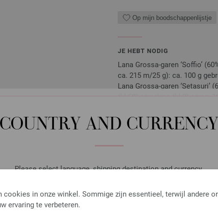
Op mijn boodschappenlijstje
JE HEBT NODIG
Lana Grossa-garen ‘Soffio’ (60
ca. 215 m/25 g): ca. 100 g gebro
Lana Grossa-garen ‘Setasuri’ (6
(kl 58) en crème (kl 2) en ca. 
Tip: met drie draden breien: vo
COUNTRY AND CURRENC
Naalden, knopen en accessoires zijn 
Je ontvangt het breipatroon gratis p
exemplaar ontvangen.
Please select language, shipping destination and currency.
LANGUAGE
 cookies in onze winkel. Sommige zijn essentieel, terwijl andere o
Haaknaald met Softgrip/A
w ervaring te verbeteren.