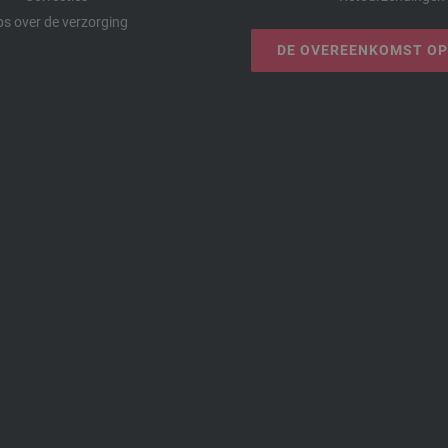
ps over de verzorging
DE OVEREENKOMST O