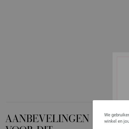
We gebruiken
AANBEVELINGEN
winkel en jou