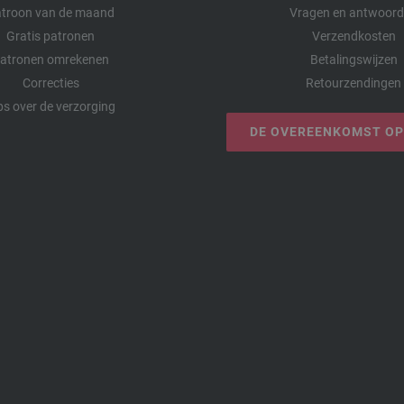
troon van de maand
Vragen en antwoor
Gratis patronen
Verzendkosten
atronen omrekenen
Betalingswijzen
Correcties
Retourzendingen
ps over de verzorging
DE OVEREENKOMST O