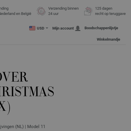
nding
Verzending binnen
125 dagen
Nederland en België
24 uur
recht op teruggave
Boodschappenlijstje
USD
Mijn account
Winkelmandje
OVER
HRISTMAS
X)
ijvingen (NL) | Model 11