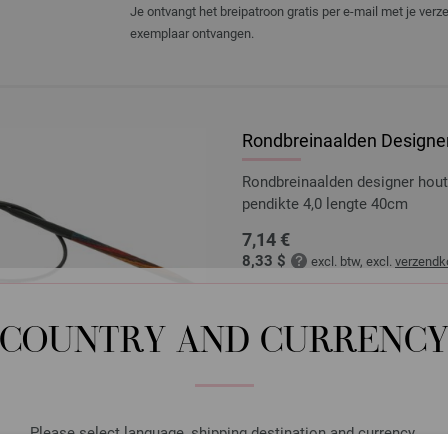
Je ontvangt het breipatroon gratis per e-mail met je ver
exemplaar ontvangen.
Rondbreinaalden Designer
Rondbreinaalden designer hou
pendikte 4,0 lengte 40cm
7,14 €
8,33 $
excl. btw, excl.
verzendk
AANTAL
COUNTRY AND CURRENC
IN M
Op mijn boodschappenlijstje
Please select language, shipping destination and currency.