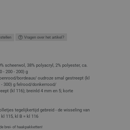
estellen
Vragen over het artikel?
% scheerwol, 38% polyacryl, 2% polyester, ca.
0 - 200 - 200) g
oenrood/bordeaux/ oudroze smal gestreept (kl
00 - 300) g felrood/donkerrood/
ept (kl 116); breinld 4 mm en 5; korte
lletjes tegelijkertijd gebreid - de wisseling van
kl 115, kl B = kl 116
de brei- of haakpakketten!