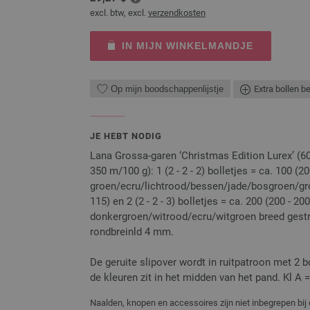
excl. btw, excl.
verzendkosten
IN MIJN WINKELMANDJE
Op mijn boodschappenlijstje
Extra bollen b
JE HEBT NODIG
Lana Grossa-garen ‘Christmas Edition Lurex’ (60
350 m/100 g): 1 (2 - 2 - 2) bolletjes = ca. 100 (20
groen/ecru/lichtrood/bessen/jade/bosgroen/gr
115) en 2 (2 - 2 - 3) bolletjes = ca. 200 (200 - 2
donkergroen/witrood/ecru/witgroen breed gestre
rondbreinld 4 mm.
De geruite slipover wordt in ruitpatroon met 2 bo
de kleuren zit in het midden van het pand. Kl A = 
Naalden, knopen en accessoires zijn niet inbegrepen bij 