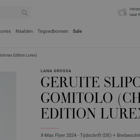
Verze
naar 
ories
Naalden
Tegoedbonnen
Sale
stmas Edition Lurex)
LANA GROSSA
GERUITE SLIP
GOMITOLO (C
EDITION LURE
X-Mas Flyer 2024 - Tijdschrift (DE) + Breibeschr