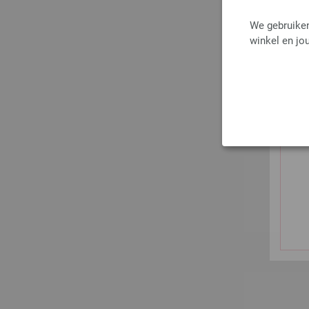
We gebruiken
winkel en jou