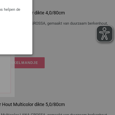
ns helpen de
 Hout Multicolor dikte 4,0/80cm
t Multicolor LANA GROSSA, gemaakt van duurzaam berkenhout,
osten
IJN WINKELMANDJE
 Hout Multicolor dikte 5,0/80cm
t Multicolor LANA GROSSA, gemaakt van duurzaam berkenhout,