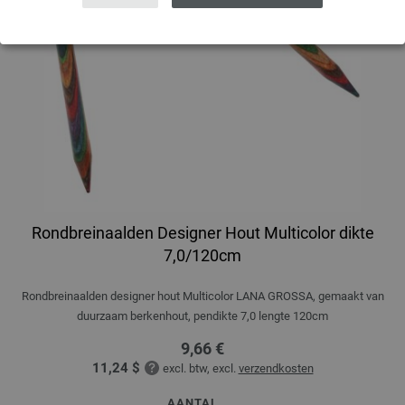
Rondbreinaalden Designer Hout Multicolor dikte
7,0/120cm
Rondbreinaalden designer hout Multicolor LANA GROSSA, gemaakt van
duurzaam berkenhout, pendikte 7,0 lengte 120cm
9,66 €
11,24 $
excl. btw, excl.
verzendkosten
AANTAL