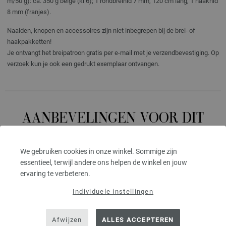
m/50 g): ca. 350 g beige (kl 6); 1 rondbreinld 7 mm, 120 cm lang, 1 haaknld
8 mm (franjes).
Naalden, knopen en accessoires zijn niet inbegrepen bij de brei- of
haakpakketten!
Je ontvangt het breipatroon gratis per e-mail met je verzendbevestiging. Op
verzoek kun je ook een gedrukt exemplaar ontvangen.
AANBEVELINGEN VOOR DIT
BREI-/HAAKPAKKET
We gebruiken cookies in onze winkel. Sommige zijn
essentieel, terwijl andere ons helpen de winkel en jouw
ervaring te verbeteren.
Individuele instellingen
Afwijzen
ALLES ACCEPTEREN