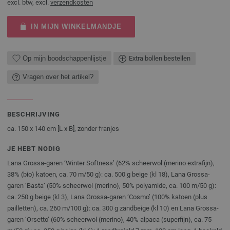
excl. btw, excl.
verzendkosten
IN MIJN WINKELMANDJE
Op mijn boodschappenlijstje
Extra bollen bestellen
Vragen over het artikel?
BESCHRIJVING
ca. 150 x 140 cm [L x B], zonder franjes
JE HEBT NODIG
Lana Grossa-garen ‘Winter Softness’ (62% scheerwol (merino extrafijn),
38% (bio) katoen, ca. 70 m/50 g): ca. 500 g beige (kl 18), Lana Grossa-
garen ‘Basta’ (50% scheerwol (merino), 50% polyamide, ca. 100 m/50 g):
ca. 250 g beige (kl 3), Lana Grossa-garen ‘Cosmo’ (100% katoen (plus
pailletten), ca. 260 m/100 g): ca. 300 g zandbeige (kl 10) en Lana Grossa-
garen ‘Orsetto’ (60% scheerwol (merino), 40% alpaca (superfijn), ca. 75