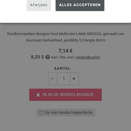
Afwijzen
ALLES ACCEPTEREN
Rondbreinaalden Designer Hout Multicolor dikte
3,0/80cm
Rondbreinaalden designer hout Multicolor LANA GROSSA, gemaakt van
duurzaam berkenhout, pendikte 3,0 lengte 80cm
7,14 €
8,33 $
excl. btw, excl.
verzendkosten
AANTAL
IN MIJN WINKELMANDJE
Op mijn boodschappenlijstje