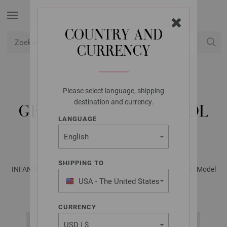
COUNTRY AND
CURRENCY
USD
Mijn account
Please select language, shipping
LANA GROSSA
destination and currency.
GEWIKKELD VEST COOL
LANGUAGE
WOOL BABY
SHIPPING TO
INFANTI No. 20 - Tijdschrift (DE) + Breibeschrijvingen (NL) | Model
21
USA - The United States
of America
CURRENCY