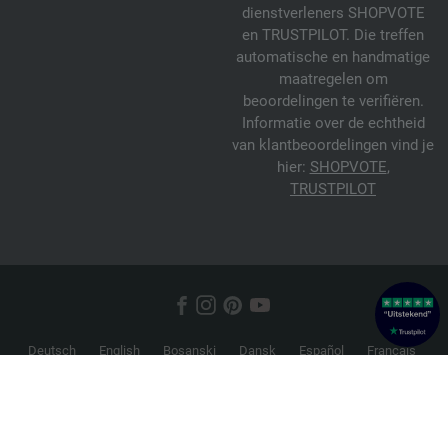
dienstverleners SHOPVOTE
en TRUSTPILOT. Die treffen
automatische en handmatige
maatregelen om
beoordelingen te verifiëren.
Informatie over de echtheid
van klantbeoordelingen vind je
hier:
SHOPVOTE
,
TRUSTPILOT
Deutsch
English
Bosanski
Dansk
Español
Français
Hrvatski
Italiano
Nederlands
Norsk
Русский
Srpski
Suomi
Svenska
© 2026 FILATI eCommerce GmbH