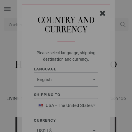
COUNTRY AND
CURRENCY
USD
Mijn account
Please select language, shipping
FILATI STUDIO
destination and currency.
HAAKMANDJE MERINO
LANGUAGE
CARDATO
SHIPPING TO
LIVING No. 1 - Tijdschrift (DE) + Beschrijvingen (NL) | Patroon 15b
USA - The United States
of America
CURRENCY