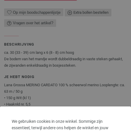
Op mijn boodschappenlijstje
Extra bollen bestellen
Vragen over het artikel?
BESCHRIJVING
ca. 30 (33 - 39) cm lang x 6 (8 - 8) cm hoog
De bodem van het mandje wordt dubbeldraadig in vaste steken gehaakt,
de zijwanden enkeldraadig in bosjessteken.
JE HEBT NODIG
Lana Grossa MERINO CARDATO 100 % scheerwol merino Looplengte: ca.
63 m / 50 g
• 150 g Wit (kl 1)
• Haaknld nr. 5,5
Naalden, knopen en accessoires zijn niet inbegrepen bij de brei- of
We gebruiken cookies in onze winkel. Sommige zijn
haakpakketten!
essentieel, terwijl andere ons helpen de winkel en jouw
Je ontvangt het breipatroon gratis per e-mail met je verzendbevestiging. Op