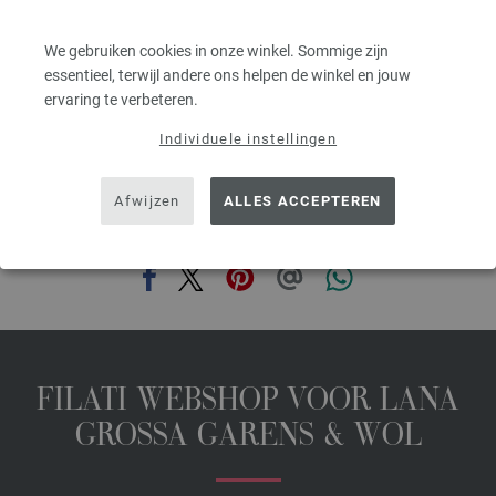
Lana Grossa MERINO CARDATO 100 % scheerwol merino Looplengte: ca.
63 m / 50 g
• 100 g Zwart (kl 14)
We gebruiken cookies in onze winkel. Sommige zijn
• Haaknld nr. 5,5
essentieel, terwijl andere ons helpen de winkel en jouw
ervaring te verbeteren.
Naalden, knopen en accessoires zijn niet inbegrepen bij de brei- of
Individuele instellingen
haakpakketten!
Je ontvangt het breipatroon gratis per e-mail met je verzendbevestiging. Op
verzoek kun je ook een gedrukt exemplaar ontvangen.
Afwijzen
ALLES ACCEPTEREN
DEZE PAGINA DELEN
FILATI WEBSHOP VOOR LANA
GROSSA GARENS & WOL