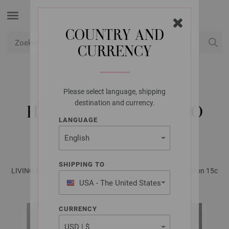
COUNTRY AND
CURRENCY
USD
Mijn account
Please select language, shipping
FILATI STUDIO
destination and currency.
HAAKMANDJE MERINO
LANGUAGE
CARDATO
SHIPPING TO
LIVING No. 1 - Tijdschrift (DE) + Beschrijvingen (NL) | Patroon 15c
USA - The United States
of America
CURRENCY