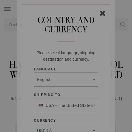
COUNTRY AND
CURRENCY
USD
Mijn account
Please select language, shipping
LANA GROSSA
destination and currency.
HALFRONDE DOEK COOL
LANGUAGE
WOOL LACE HAND-DYED
SHIPPING TO
Tücher & Co. No. 5 - Tijdschrift (DE) + Breibeschrijvingen (NL) |
Model 1
USA - The United States
of America
CURRENCY