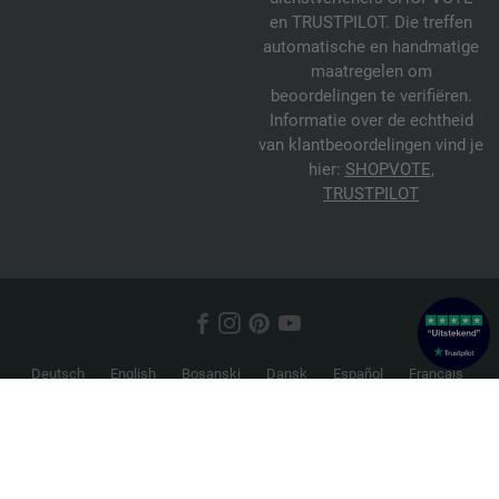
en TRUSTPILOT. Die treffen
automatische en handmatige
maatregelen om
beoordelingen te verifiëren.
Informatie over de echtheid
van klantbeoordelingen vind je
hier:
SHOPVOTE
,
TRUSTPILOT
Deutsch
English
Bosanski
Dansk
Español
Français
Hrvatski
Italiano
Nederlands
Norsk
Русский
Srpski
Suomi
Svenska
© 2026 FILATI eCommerce GmbH