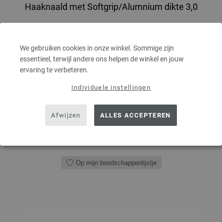
Haaknaald met Softgrip/Alumnium dikte 3,0
Haaknaald met softgrip/aluminium LANA GROSSA pendikte 3,0 lengte
15cm
We gebruiken cookies in onze winkel. Sommige zijn
2,73 €
essentieel, terwijl andere ons helpen de winkel en jouw
3,19 $
excl. btw, excl.
verzendkosten
ervaring te verbeteren.
Individuele instellingen
AANTAL
Afwijzen
ALLES ACCEPTEREN
IN MIJN WINKELMANDJE
Op mijn boodschappenlijstje