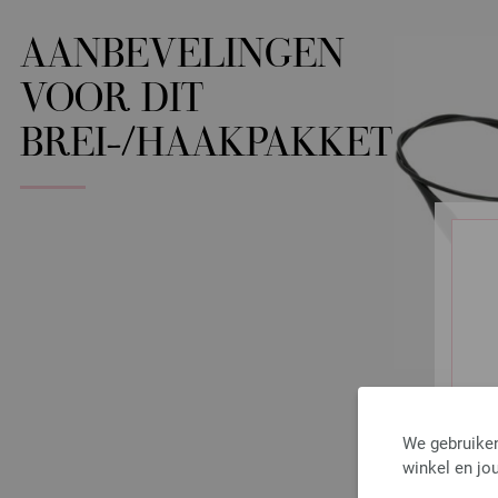
AANBEVELINGEN
VOOR DIT
BREI-/HAAKPAKKET
We gebruiken
winkel en jou