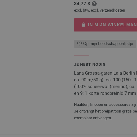
34,77 $
excl. btw, excl.
verzendkosten
IN MIJN WINKELMA
Op mijn boodschappenlijstje
JE HEBT NODIG
Lana Grossa-garen Lala Berlin 
ca. 90 m/50 g): ca. 100 (150 - 
(100% scheerwol (merino), ca. 7
en 9; 1 korte rondbreinld 7 mm
Naalden, knopen en accessoires zijn 
Je ontvangt het breipatroon gratis p
exemplaar ontvangen.