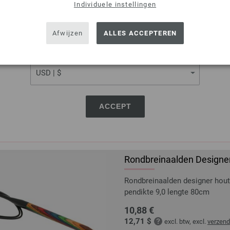
Individuele instellingen
pendikte 7,0 lengte 80cm
SHIPPING TO
9,66 €
USA - The United States of America
Afwijzen
ALLES ACCEPTEREN
11,29 $
excl. btw, excl.
verzen
CURRENCY
AANTAL
IN M
ACCEPT
Op mijn boodschappenlijstje
Rondbreinaalden Designer
Rondbreinaalden designer hou
pendikte 9,0 lengte 80cm
10,88 €
12,71 $
excl. btw, excl.
verzen