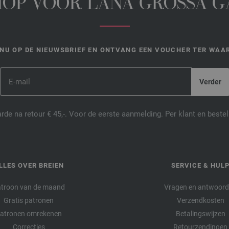
HOP VOOR LANA GROSSA 
NU OP DE NIEUWSBRIEF EN ONTVANG EEN VOUCHER TER WAAR
de na retour € 45,-. Voor de eerste aanmelding. Per klant en best
LLES OVER BREIEN
SERVICE & HUL
troon van de maand
Vragen en antwoor
Gratis patronen
Verzendkosten
atronen omrekenen
Betalingswijzen
Correcties
Retourzendingen