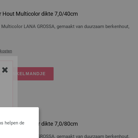
 Hout Multicolor dikte 7,0/40cm
t Multicolor LANA GROSSA, gemaakt van duurzaam berkenhout,
dkosten
IJN WINKELMANDJE
Y
ns helpen de
 Hout Multicolor dikte 7,0/80cm
t Multicolor LANA GROSSA, gemaakt van duurzaam berkenhout,