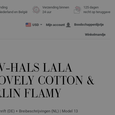
nding
Verzending binnen
125 dagen
Nederland en België
24 uur
recht op teruggave
Boodschappenlijstje
USD
Mijn account
Winkelmandje
V-HALS LALA
LOVELY COTTON &
RLIN FLAMY
ift (DE) + Breibeschrijvingen (NL) | Model 13