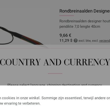
Rondbreinaalden Designer
Rondbreinaalden designer hou
pendikte 7,0 lengte 40cm
9,66 €
11,29 $
excl. btw, excl.
verzen
AANTAL
IN M
COUNTRY AND CURRENC
Op mijn boodschappenlijstje
Please select language, shipping destination and currency.
LANGUAGE
 cookies in onze winkel. Sommige zijn essentieel, terwijl andere o
Rondbreinaalden Designer
w ervaring te verbeteren.
Rondbreinaalden designer hou