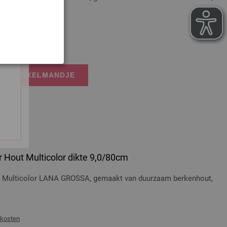
dkosten
IJN WINKELMANDJE
 Hout Multicolor dikte 9,0/80cm
t Multicolor LANA GROSSA, gemaakt van duurzaam berkenhout,
dkosten