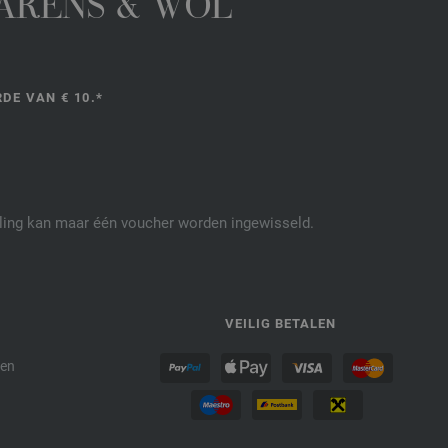
GARENS & WOL
DE VAN € 10.*
elling kan maar één voucher worden ingewisseld.
P
VEILIG BETALEN
den