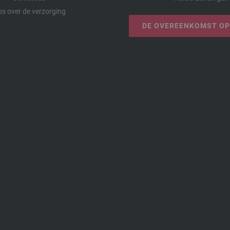
ps over de verzorging
DE OVEREENKOMST O