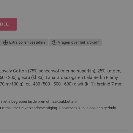
NDJE
Extra bollen bestellen
Vragen over het artikel?
Lovely Cotton (75% scheerwol (merino superfijn), 25% katoen,
150 - 200) g ecru (kl 33); Lana Grossa-garen Lala Berlin Flamy
0 m/100 g): ca. 400 (500 - 500 - 600) g wit (kl 1); breinld 7 mm
niet inbegrepen bij de brei- of haakpakketten!
er e-mail met je verzendbevestiging. Op verzoek kun je ook een gedrukt