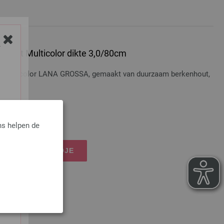
Y
 Hout Multicolor dikte 3,0/80cm
t Multicolor LANA GROSSA, gemaakt van duurzaam berkenhout,
osten
ns helpen de
IJN WINKELMANDJE