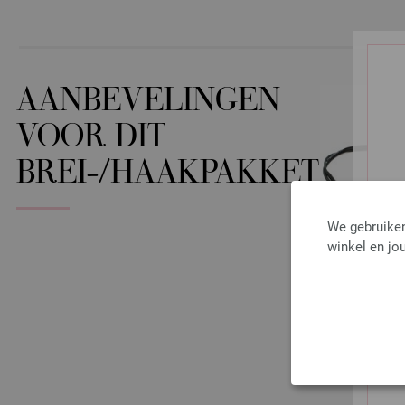
AANBEVELINGEN
VOOR DIT
BREI-/HAAKPAKKET
We gebruiken
winkel en jou