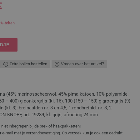
€
 %-teken
NDJE
Extra bollen bestellen
Vragen over het artikel?
na (45% merinosscheerwol, 45% pima katoen, 10% polyamide,
0 – 400) g donkergrijs (kl. 16), 100 (150 – 150) g groengrijs (9)
(kl. 3); breinaalden nr. 3 en 4,5, 1 rondbreinld. nr. 3, 2
N KNOPF, art. 19289, kl. grijs, afmeting 24 mm
niet inbegrepen bij de brei- of haakpakketten!
er e-mail met je verzendbevestiging. Op verzoek kun je ook een gedrukt