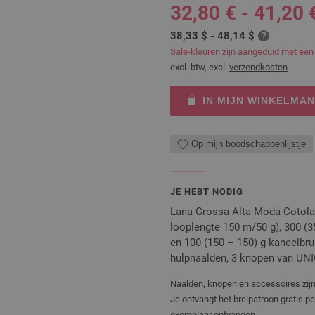
32,80 € - 41,20 
38,33 $ - 48,14 $
Sale-kleuren zijn aangeduid met een
excl. btw, excl.
verzendkosten
IN MIJN WINKELMA
Op mijn boodschappenlijstje
JE HEBT NODIG
Lana Grossa Alta Moda Cotola
looplengte 150 m/50 g), 300 (35
en 100 (150 – 150) g kaneelbruin 
hulpnaalden, 3 knopen van UNIO
Naalden, knopen en accessoires zijn 
Je ontvangt het breipatroon gratis p
exemplaar ontvangen.