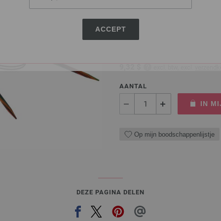
Rondbreinaalden Designer
Rondbreinaalden designer hou
ACCEPT
pendikte 4,5 lengte 80cm
7,98 €
9,32 $
excl. btw, excl.
verzendk
AANTAL
IN M
Op mijn boodschappenlijstje
DEZE PAGINA DELEN