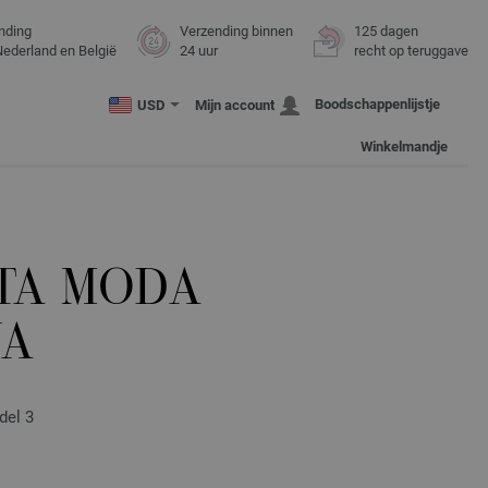
nding
Verzending binnen
125 dagen
Nederland en België
24 uur
recht op teruggave
Boodschappenlijstje
USD
Mijn account
Winkelmandje
LTA MODA
NA
del 3