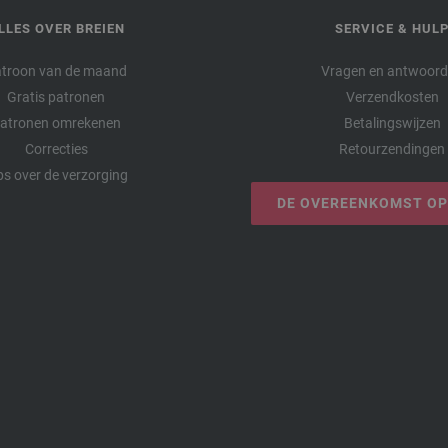
LLES OVER BREIEN
SERVICE & HUL
troon van de maand
Vragen en antwoor
Gratis patronen
Verzendkosten
atronen omrekenen
Betalingswijzen
Correcties
Retourzendingen
ps over de verzorging
DE OVEREENKOMST O