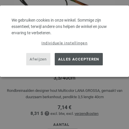
We gebruiken cookies in onze winkel. Sommige zijn
essentieel, terwijl andere ons helpen de winkel en jouw
ervaring te verbeteren.
Individuele instellingen
Afwijzen
ALLES ACCEPTEREN
Rondbreinaalden Designer Hout Multicolor dikte
3,5/40cm
Rondbreinaalden designer hout Multicolor LANA GROSSA, gemaakt van
duurzaam berkenhout, pendikte 3,5 lengte 40cm
7,14 €
8,31 $
excl. btw, excl.
verzendkosten
AANTAL