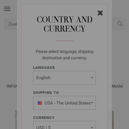
COUNTRY AND
CURRENCY
USD
Mijn account
Please select language, shipping
LANA GROSSA
destination and currency.
HESJE COOL WOOL
LANGUAGE
INFANTI No. 19 - Tijdschrift (DE) + Breibeschrijvingen (NL) | Model
31
SHIPPING TO
USA - The United States
of America
CURRENCY