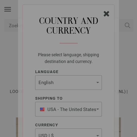
COUNTRY AND
CURRENCY
USD
Mijn account
Please select language, shipping
LANA GROSSA
destination and currency.
HESJE RICCIO
LANGUAGE
LOOKBOOK No. 16 - Tijdschrift (DE) + Breibeschrijvingen (NL) |
Model 13
SHIPPING TO
USA - The United States
of America
CURRENCY