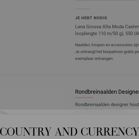
JE HEBT NODIG
Lana Grossa Alta Moda Cashme
looplengte 110 m/50 g), 550 (60
Naalden, knopen en accessoires zijn 
Je ontvangt het breipatroon gratis p
exemplaar ontvangen.
Rondbreinaalden Designer
Rondbreinaalden designer hou
pendikte 6,0 lengte 80cm
8,36 €
9,73 $
excl. btw, excl.
verzendk
COUNTRY AND CURRENC