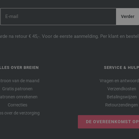
de na retour € 45,-. Voor de eerste aanmelding. Per klant en best
LLES OVER BREIEN
SERVICE & HUL
troon van de maand
Vragen en antwoor
Gratis patronen
Verzendkosten
atronen omrekenen
Betalingswijzen
Correcties
Retourzendingen
ps over de verzorging
DE OVEREENKOMST O