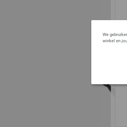
We gebruiken
winkel en jou