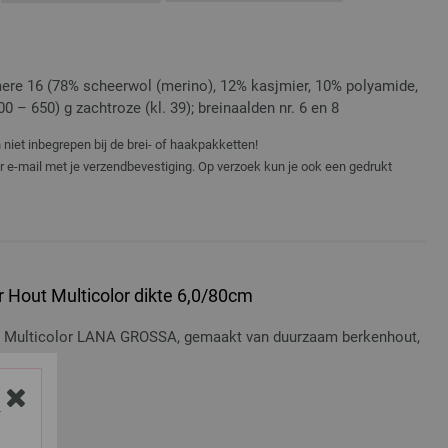
re 16 (78% scheerwol (merino), 12% kasjmier, 10% polyamide,
0 – 650) g zachtroze (kl. 39); breinaalden nr. 6 en 8
niet inbegrepen bij de brei- of haakpakketten!
er e-mail met je verzendbevestiging. Op verzoek kun je ook een gedrukt
 Hout Multicolor dikte 6,0/80cm
t Multicolor LANA GROSSA, gemaakt van duurzaam berkenhout,
osten
Y