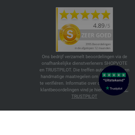
Ons bedrijf verzamelt beoordelingen via de
onafhankelijke dienstverleners SHOPVOTE
en TRUSTPILOT. Die treffen automatische en
handmatige maatregelen om beoordelingen
te verifiëren. Informatie over de echtheid van
klantbeoordelingen vind je hier:
SHOPVOTE
,
TRUSTPILOT