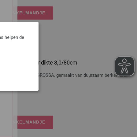
IJN WINKELMANDJE
ns helpen de
 Hout Multicolor dikte 8,0/80cm
t Multicolor LANA GROSSA, gemaakt van duurzaam berkenhout,
dkosten
IJN WINKELMANDJE