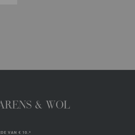
GARENS & WOL
DE VAN € 10.*