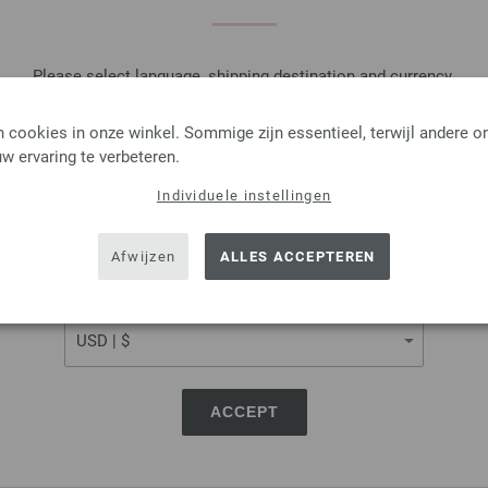
AANTAL
IN M
Please select language, shipping destination and currency.
LANGUAGE
Op mijn boodschappenlijstje
 cookies in onze winkel. Sommige zijn essentieel, terwijl andere o
w ervaring te verbeteren.
Individuele instellingen
SHIPPING TO
Rondbreinaalden Designer
USA - The United States of America
Afwijzen
ALLES ACCEPTEREN
Rondbreinaalden designer hou
pendikte 8,0 lengte 80cm
CURRENCY
9,66 €
11,24 $
excl. btw, excl.
verzen
AANTAL
ACCEPT
IN M