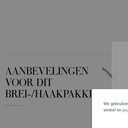
AANBEVELINGEN
VOOR DIT
BREI-/HAAKPAKKET
We gebruiken
winkel en jou