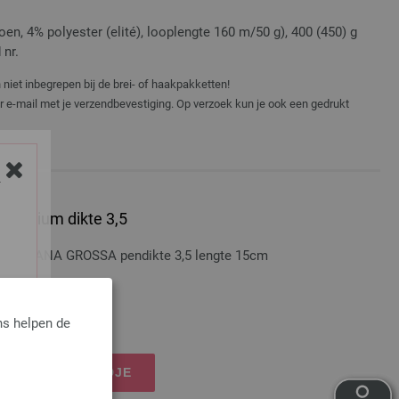
en, 4% polyester (elité), looplengte 160 m/50 g), 400 (450) g
 nr.
niet inbegrepen bij de brei- of haakpakketten!
er e-mail met je verzendbevestiging. Op verzoek kun je ook een gedrukt
Y
lumnium dikte 3,5
nium LANA GROSSA pendikte 3,5 lengte 15cm
osten
ns helpen de
IJN WINKELMANDJE