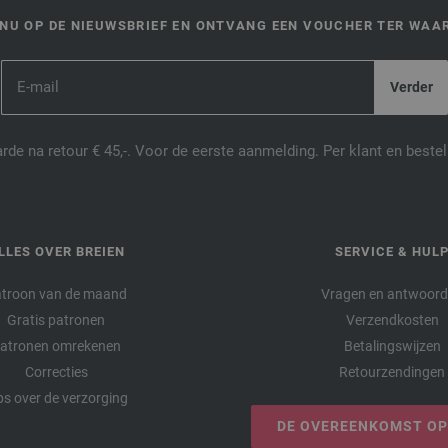
NU OP DE NIEUWSBRIEF EN ONTVANG EEN VOUCHER TER WAAR
de na retour € 45,-. Voor de eerste aanmelding. Per klant en best
LLES OVER BREIEN
SERVICE & HUL
troon van de maand
Vragen en antwoor
Gratis patronen
Verzendkosten
atronen omrekenen
Betalingswijzen
Correcties
Retourzendingen
ps over de verzorging
DE OVEREENKOMST O