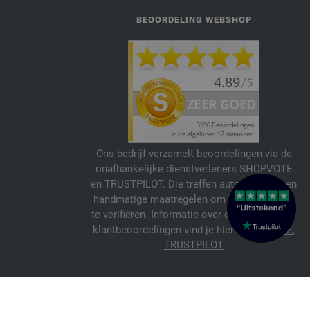
BEOORDELING WEBSHOP
Ons bedrijf verzamelt beoordelingen via de
onafhankelijke dienstverleners SHOPVOTE
en TRUSTPILOT. Die treffen automatische en
handmatige maatregelen om beoordelingen
te verifiëren. Informatie over de echtheid van
klantbeoordelingen vind je hier:
SHOPVOTE
,
TRUSTPILOT