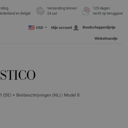
nding
Verzending binnen
125 dagen
Nederland en België
24 uur
recht op teruggave
Boodschappenlijstje
USD
Mijn account
Winkelmandje
STICO
ft (DE) + Breibeschrijvingen (NL) | Model 8