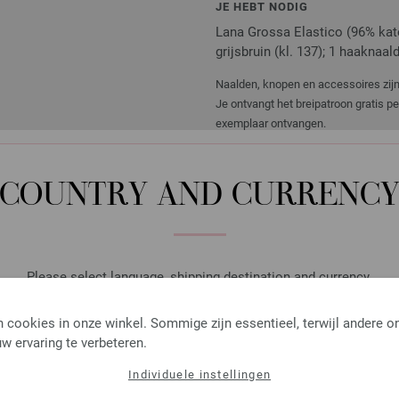
JE HEBT NODIG
Lana Grossa Elastico (96% kato
grijsbruin (kl. 137); 1 haaknaald
Naalden, knopen en accessoires zijn 
Je ontvangt het breipatroon gratis p
exemplaar ontvangen.
COUNTRY AND CURRENC
Haaknaald met Softgrip/A
Haaknaald met softgrip/alumi
Please select language, shipping destination and currency.
2,73 €
3,18 $
LANGUAGE
excl. btw, excl.
verzendk
 cookies in onze winkel. Sommige zijn essentieel, terwijl andere o
AANTAL
w ervaring te verbeteren.
IN M
Individuele instellingen
SHIPPING TO