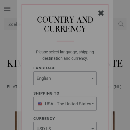
COUNTRY AND
CURRENCY
USD
Mijn account
Please select language, shipping
LANA GROSSA
destination and currency.
KIMONO VEST FRIZZANTE
LANGUAGE
FILATI Journal No. 71 - Tijdschrift (DE) + Breibeschrijvingen (NL) |
Patroon 8
SHIPPING TO
USA - The United States
of America
CURRENCY