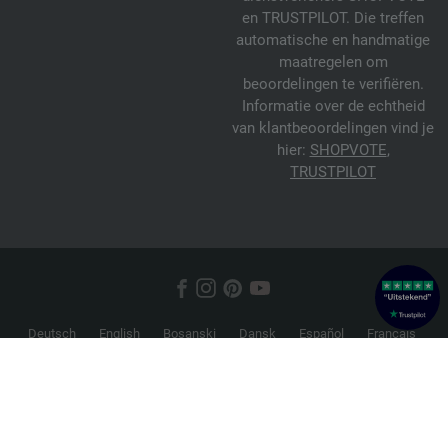
en TRUSTPILOT. Die treffen
automatische en handmatige
maatregelen om
beoordelingen te verifiëren.
Informatie over de echtheid
van klantbeoordelingen vind je
hier:
SHOPVOTE
,
TRUSTPILOT
Deutsch
English
Bosanski
Dansk
Español
Français
Hrvatski
Italiano
Nederlands
Norsk
Русский
Srpski
Suomi
Svenska
© 2026 FILATI eCommerce GmbH