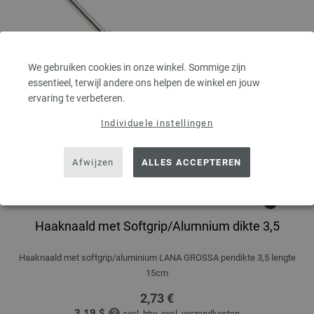
We gebruiken cookies in onze winkel. Sommige zijn
essentieel, terwijl andere ons helpen de winkel en jouw
ervaring te verbeteren.
Individuele instellingen
Afwijzen
ALLES ACCEPTEREN
Haaknaald met Softgrip/Alumnium dikte 3,5
Haaknaald met softgrip/aluminium LANA GROSSA pendikte 3,5 lengte
15cm
2,73 €
3,19 $
excl. btw, excl.
verzendkosten