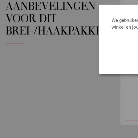
AANBEVELINGEN
VOOR DIT
We gebruiken
winkel en jou
BREI-/HAAKPAKKET