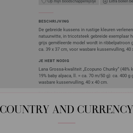
Op mijn boodschappenlijstje
Extra bollen b
BESCHRIJVING
De gebreide kussens in rustige kleuren verlene
natuurwitte, in tricotsteek gebreide exemplaar 
grijs gemêleerde model wordt in ribbelpatroon g
ca. 39 x 37 cm, voor wasbare kussenvulling, 40
JE HEBT NODIG
Lana Grossa-kwaliteit „Ecopuno Chunky“ (48% k
19% baby alpaca, ll. = ca. 70 m/50 g): ca. 400 g g
wasbare kussenvulling, 40 x 40 cm.
Naalden, knopen en accessoires zijn niet inbegrepen bij 
Je ontvangt het breipatroon gratis per e-mail met je ver
exemplaar ontvangen.
COUNTRY AND CURRENC