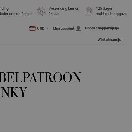
nding
Verzending binnen
125 dagen
Nederland en België
24 uur
recht op teruggave
Boodschappenlijstje
USD
Mijn account
Winkelmandje
BBELPATROON
UNKY