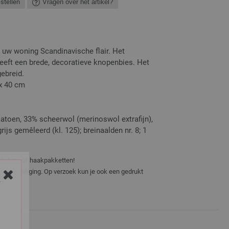
estellen
Vragen over het artikel?
n uw woning Scandinavische flair. Het
heeft een brede, decoratieve knopenbies. Het
ebreid.
 x 40 cm
atoen, 33% scheerwol (merinoswol extrafijn),
rijs gemêleerd (kl. 125); breinaalden nr. 8; 1
de brei- of haakpakketten!
zendbevestiging. Op verzoek kun je ook een gedrukt
Y