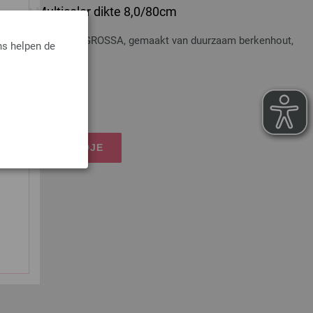
 Hout Multicolor dikte 8,0/80cm
t Multicolor LANA GROSSA, gemaakt van duurzaam berkenhout,
ns helpen de
dkosten
IJN WINKELMANDJE