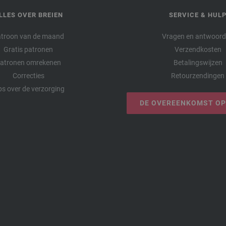
LLES OVER BREIEN
SERVICE & HUL
troon van de maand
Vragen en antwoor
Gratis patronen
Verzendkosten
atronen omrekenen
Betalingswijzen
Correcties
Retourzendingen
ps over de verzorging
DE OVEREENKOMST O