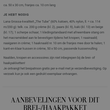
ca. 50 x 30 cm, franjes ca. 10 cm lang
JE HEBT NODIG
Lana Grossa-kwaliteit „The Tube“ (60% katoen, 40% nylon, ll. = ca. 114
m/200 g): telk. ca. 200 g crème (kl. 2), paars (kl. 9), kaki (kl. 13) en beige
(kl. 17); 1 scherpe schaar; 1 kledingstandaard met afneembare stang om
het macramédeel aan te bevestigen tijdens het knopen; 1 naainaald;
naaigaren in crème; 1 haaknaald nr. 10 om de franjes mee door te halen; 1
kant-en-klaar kussen in crème, 50 x 50 cm, passende kussenvulling
Naalden, knopen en accessoires zijn niet inbegrepen bij de brei- of
haakpakketten!
Je ontvangt het breipatroon gratis per e-mail met je verzendbevestiging. Op
verzoek kun je ook een gedrukt exemplaar ontvangen.
AANBEVELINGEN VOOR DIT
BREI-/HAAKPAKKET