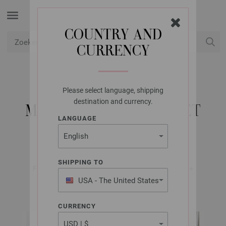
COUNTRY AND
CURRENCY
USD
Mijn account
Please select language, shipping
LANA GROSSA
destination and currency.
MACRAMÉKUSSEN MET
LANGUAGE
FRANJE THE TUBE
SHIPPING TO
FILATI Handstrick No. 76 (Home) - Tijdschrift (DE) +
Breibeschrijvingen (NL) | Model 44
USA - The United States
of America
CURRENCY