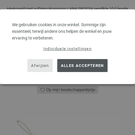
Haaknaald met softgrip/aluminium LANA GROSSA pendikte 10,0 lengte
15cm
We gebruiken cookies in onze winkel. Sommige zijn
3,32 €
essentieel, terwijl andere ons helpen de winkel en jouw
3,88 $
excl. btw, excl.
verzendkosten
ervaring te verbeteren.
AANTAL
Individuele instellingen
Afwijzen
ALLES ACCEPTEREN
IN MIJN WINKELMANDJE
Op mijn boodschappenlijstje