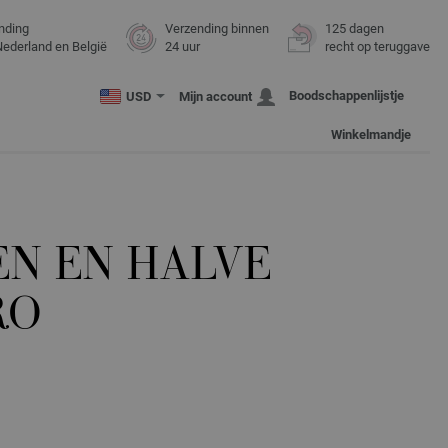
nding
Verzending binnen
125 dagen
Nederland en België
24 uur
recht op teruggave
Boodschappenlijstje
USD
Mijn account
Winkelmandje
EN EN HALVE
RO