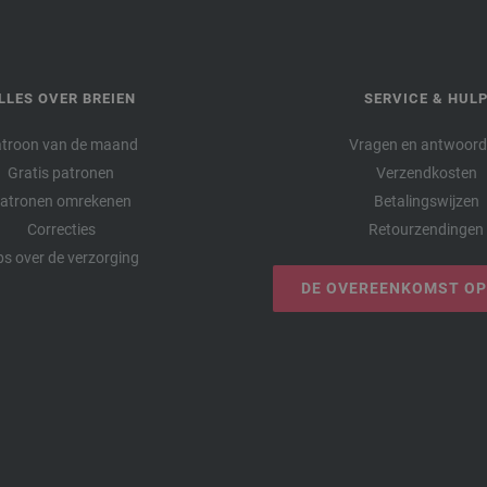
LLES OVER BREIEN
SERVICE & HUL
troon van de maand
Vragen en antwoor
Gratis patronen
Verzendkosten
atronen omrekenen
Betalingswijzen
Correcties
Retourzendingen
ps over de verzorging
DE OVEREENKOMST O