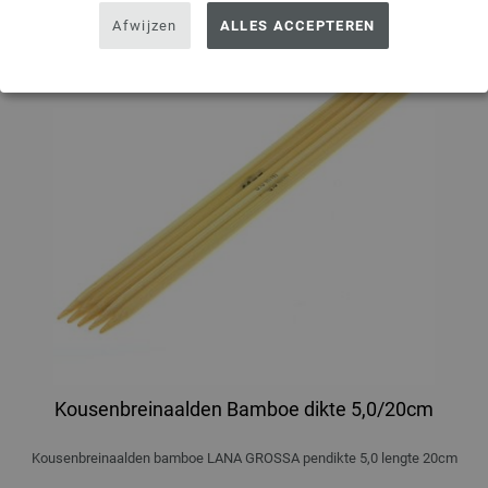
Afwijzen
ALLES ACCEPTEREN
Kousenbreinaalden Bamboe dikte 5,0/20cm
Kousenbreinaalden bamboe LANA GROSSA pendikte 5,0 lengte 20cm