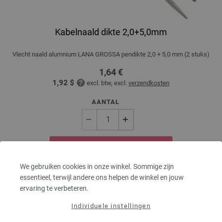
Kabelnaald dikte 2,0+5,0mm
Vlecht naald alumnium LANA GROSSA pendikte 2,0 + 5,0 mm (2 stuks)
1,64 €
1,92 $
excl. btw, excl.
verzendkosten
AANTAL
IN MIJN WINKELMANDJE
We gebruiken cookies in onze winkel. Sommige zijn
Op mijn boodschappenlijstje
essentieel, terwijl andere ons helpen de winkel en jouw
ervaring te verbeteren.
Individuele instellingen