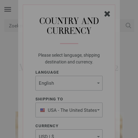
COUNTRY AND
CURRENCY
USD
Mijn account
Please select language, shipping
LANA GROSSA
destination and currency.
MUTS BRIGITTE NO. 2
LANGUAGE
FILATI Kids Uitgave 10 | Model 9
SHIPPING TO
USA - The United States
of America
CURRENCY