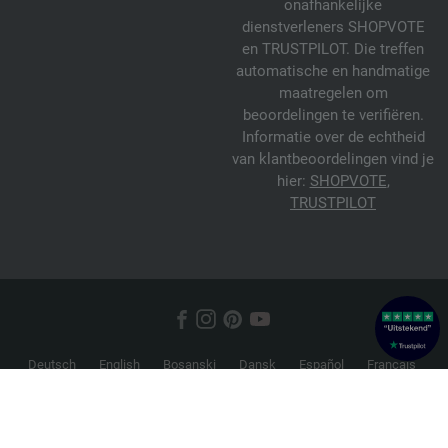
onafhankelijke
dienstverleners SHOPVOTE
en TRUSTPILOT. Die treffen
automatische en handmatige
maatregelen om
beoordelingen te verifiëren.
Informatie over de echtheid
van klantbeoordelingen vind je
hier:
SHOPVOTE
,
TRUSTPILOT
Deutsch
English
Bosanski
Dansk
Español
Français
Hrvatski
Italiano
Nederlands
Norsk
Русский
Srpski
Suomi
Svenska