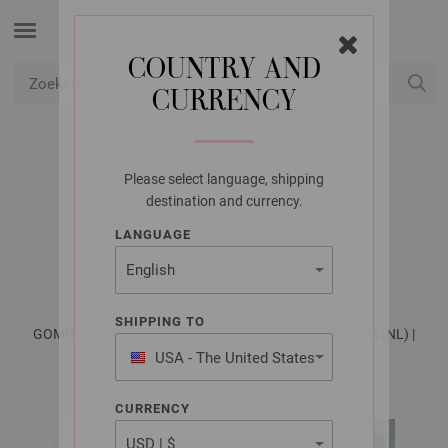
COUNTRY AND
CURRENCY
USD
Mijn account
Please select language, shipping
LANA GROSSA
destination and currency.
MUTS GOMITOLO
LANGUAGE
VERSIONE
SHIPPING TO
GOMITOLO No. 16 - Tijdschrift (DE) + Breibeschrijvingen (NL) |
Patroon 11
USA - The United States
of America
CURRENCY