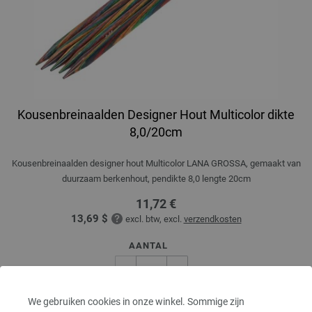
Kousenbreinaalden Designer Hout Multicolor dikte
8,0/20cm
Kousenbreinaalden designer hout Multicolor LANA GROSSA, gemaakt van
duurzaam berkenhout, pendikte 8,0 lengte 20cm
11,72 €
13,69 $
excl. btw, excl.
verzendkosten
AANTAL
We gebruiken cookies in onze winkel. Sommige zijn
IN MIJN WINKELMANDJE