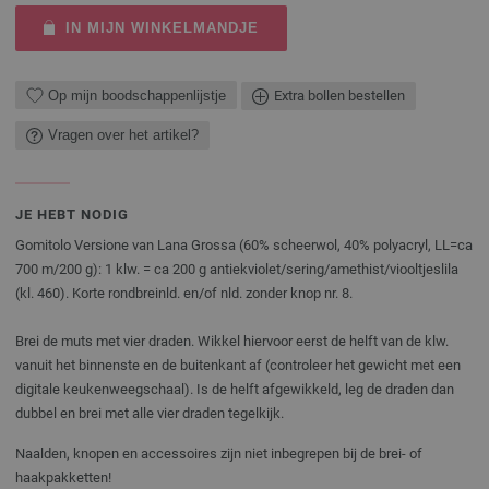
IN MIJN WINKELMANDJE
Op mijn boodschappenlijstje
Extra bollen bestellen
Vragen over het artikel?
JE HEBT NODIG
Gomitolo Versione van Lana Grossa (60% scheerwol, 40% polyacryl, LL=ca
700 m/200 g): 1 klw. = ca 200 g antiekviolet/sering/amethist/viooltjeslila
(kl. 460). Korte rondbreinld. en/of nld. zonder knop nr. 8.
Brei de muts met vier draden. Wikkel hiervoor eerst de helft van de klw.
vanuit het binnenste en de buitenkant af (controleer het gewicht met een
digitale keukenweegschaal). Is de helft afgewikkeld, leg de draden dan
dubbel en brei met alle vier draden tegelkijk.
Naalden, knopen en accessoires zijn niet inbegrepen bij de brei- of
haakpakketten!