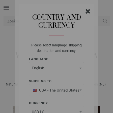
COUNTRY AND
CURRENCY
USD
Mijn account
Please select language, shipping
LANA GROSSA
destination and currency.
MUTS NATURAL LAMA
LANGUAGE
CHUNKY
SHIPPING TO
Natural Lama Booklet - Tijdschrift (DE) + Breibeschrijvingen (NL) |
Model 8
USA - The United States
of America
CURRENCY