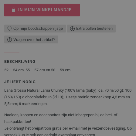
IN MIJN WINKELMANDJE
Op mijn boodschappenlijstje
Extra bollen bestellen
Vragen over het artikel?
BESCHRIJVING
52 – 54 cm, 55 – 57 cm en 58 – 59 cm
JE HEBT NODIG
Lana Grossa Natural Lama Chunky (100% lama (baby); ca. 70 m/50 g): 100
(150/150) g chocoladebruin (kl 13); 1 setje breinld zonder knop 4,5 mm en
5,5 mm; 6 markeerringen.
Naalden, knopen en accessoires zijn niet inbegrepen bij de brei- of
haakpakketten!
Je ontvangt het breipatroon gratis per e-mail met je verzendbevestiging. Op
verzoek kun je ook een gedrukt exemplaar ontvangen.