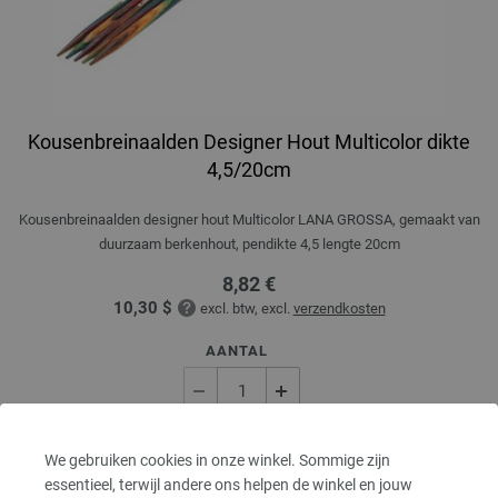
Kousenbreinaalden Designer Hout Multicolor dikte
4,5/20cm
Kousenbreinaalden designer hout Multicolor LANA GROSSA, gemaakt van
duurzaam berkenhout, pendikte 4,5 lengte 20cm
8,82 €
10,30 $
excl. btw, excl.
verzendkosten
AANTAL
IN MIJN WINKELMANDJE
We gebruiken cookies in onze winkel. Sommige zijn
essentieel, terwijl andere ons helpen de winkel en jouw