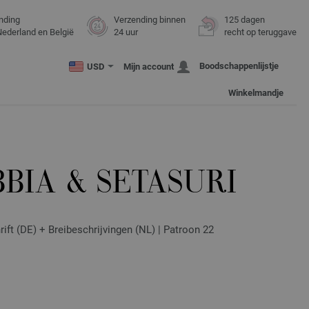
nding
Verzending binnen
125 dagen
Nederland en België
24 uur
recht op teruggave
Boodschappenlijstje
USD
Mijn account
Winkelmandje
BIA & SETASURI
ft (DE) + Breibeschrijvingen (NL) | Patroon 22