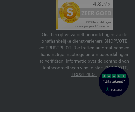
Ons bedrijf verzamelt beoordelingen via de
onafhankelijke dienstverleners SHOPVOTE
en TRUSTPILOT. Die treffen automatische en
handmatige maatregelen om beoordelingen
te verifiëren. Informatie over de echtheid van
klantbeoordelingen vind je hier:
SHOPVOTE
,
TRUSTPILOT
© 2026 FILATI eCommerce GmbH
Italiano