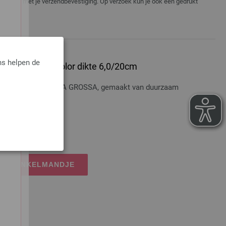
er e-mail met je verzendbevestiging. Op verzoek kun je ook een gedrukt
ns helpen de
er Hout Multicolor dikte 6,0/20cm
hout Multicolor LANA GROSSA, gemaakt van duurzaam
te 20cm
dkosten
IJN WINKELMANDJE