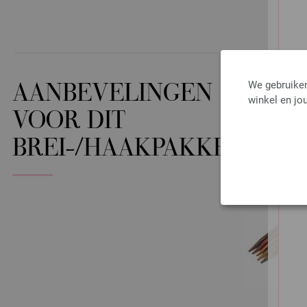
We gebruiken
AANBEVELINGEN
winkel en jou
VOOR DIT
BREI-/HAAKPAKKET