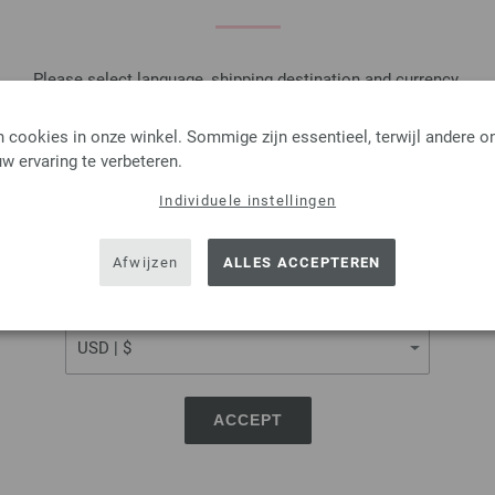
Je ontvangt het breipatroon gratis p
exemplaar ontvangen.
Please select language, shipping destination and currency.
LANGUAGE
 cookies in onze winkel. Sommige zijn essentieel, terwijl andere o
Kousenbreinaalden Design
w ervaring te verbeteren.
Kousenbreinaalden designer 
Individuele instellingen
SHIPPING TO
berkenhout, pendikte 6,0 leng
USA - The United States of America
10,88 €
Afwijzen
ALLES ACCEPTEREN
12,71 $
excl. btw, excl.
verzen
CURRENCY
AANTAL
IN M
ACCEPT
Op mijn boodschappenlijstje