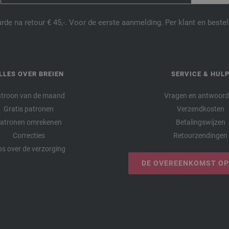
de na retour € 45,-. Voor de eerste aanmelding. Per klant en best
LLES OVER BREIEN
SERVICE & HUL
troon van de maand
Vragen en antwoor
Gratis patronen
Verzendkosten
atronen omrekenen
Betalingswijzen
Correcties
Retourzendingen
ps over de verzorging
DE OVEREENKOMST O