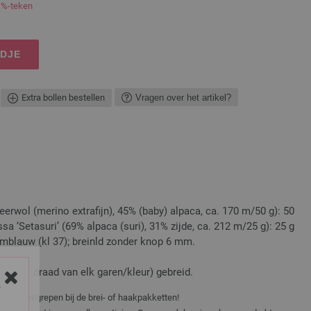
 %-teken
NDJE
Extra bollen bestellen
Vragen over het artikel?
erwol (merino extrafijn), 45% (baby) alpaca, ca. 170 m/50 g): 50
sa ‘Setasuri’ (69% alpaca (suri), 31% zijde, ca. 212 m/25 g): 25 g
emblauw (kl 37); breinld zonder knop 6 mm.
den (1 draad van elk garen/kleur) gebreid.
Y
niet inbegrepen bij de brei- of haakpakketten!