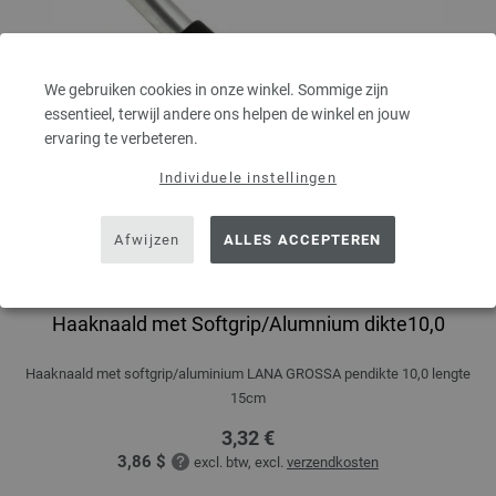
We gebruiken cookies in onze winkel. Sommige zijn
essentieel, terwijl andere ons helpen de winkel en jouw
ervaring te verbeteren.
Individuele instellingen
Afwijzen
ALLES ACCEPTEREN
Haaknaald met Softgrip/Alumnium dikte10,0
Haaknaald met softgrip/aluminium LANA GROSSA pendikte 10,0 lengte
15cm
3,32 €
3,86 $
excl. btw, excl.
verzendkosten