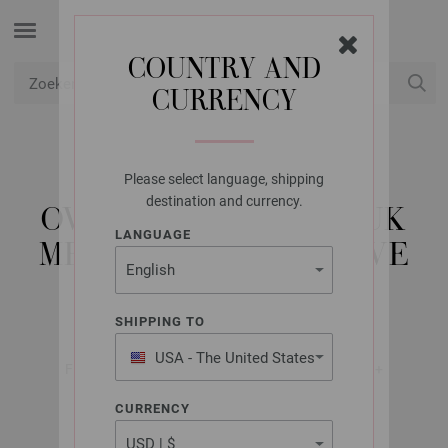
COUNTRY AND
CURRENCY
USD
Mijn account
Please select language, shipping
LANA GROSSA
destination and currency.
OVERTREK VOOR KRUK
LANGUAGE
MET STOKJES EN HALVE
STOKJES THE TUBE
SHIPPING TO
USA - The United States
FILATI Handstrick No. 76 (Home) - Tijdschrift (DE) +
of America
Breibeschrijvingen (NL) | Model 49
CURRENCY