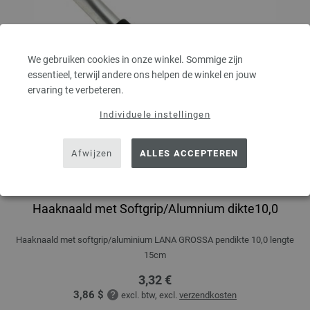
We gebruiken cookies in onze winkel. Sommige zijn
essentieel, terwijl andere ons helpen de winkel en jouw
ervaring te verbeteren.
Individuele instellingen
Afwijzen
ALLES ACCEPTEREN
Haaknaald met Softgrip/Alumnium dikte10,0
Haaknaald met softgrip/aluminium LANA GROSSA pendikte 10,0 lengte
15cm
3,32 €
3,86 $
excl. btw, excl.
verzendkosten