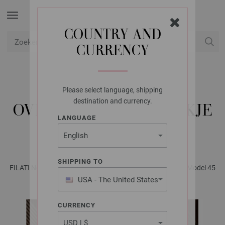
COUNTRY AND
CURRENCY
USD
Mijn account
Please select language, shipping
LANA GROSSA
destination and currency.
OVERTREK VOOR KRUKJE
LANGUAGE
THE TUBE
SHIPPING TO
FILATI No. 65 - Tijdschrift (DE) + Breibeschrijvingen (NL) | Model 45
USA - The United States
of America
CURRENCY